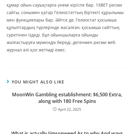
құмар ойын-сауықтарға үнемі кіріспе бар. 1XBET ресми
сайты, сонымен қатар Гелиостаттың біртекті құрылымы
мен функциялары бар. Әйтсе де, Гелиостат қосымша
құлыптардың түрлерінде жасалған, қосымша сайттың
суретінен іздеді. Бұл ойыншыларға ойынды
жалғастыруға мүмкіндік береді, дегенмен ресми веб-
журнал әлі қол жетімді емес.
YOU MIGHT ALSO LIKE
MoonWin Gambling establishment: $6,500 Extra,
along with 180 Free Spins
April 22, 2025
What is actually Jimsonweed As to why And ways