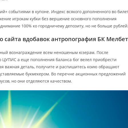
ий+ событиями в купоне. Индекс всякого дополненного во биле
ожение игрокам кубки без вершение основного пополнения
днимание 100% ко городничему депозиту, но не больше рублей
о сайта вдобавок антропография БК Мелбет
енный вознаграждение всем неношеным юзерам. После
во ЦУПИС а еще пополнения баланса бог велел приобрести
ая важная деталь, получите и распишитесь коию обращают
едставляемые букмекером. Во перечне акционных предложений
усов, но они отделяются качеством.