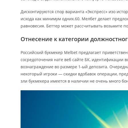
Дисконтируются спор варианта «Экспресс» изо истор
исхода как минимум одних.60. Мелбет делает предл
равновесия. Беттер может рассчитывать возьмите по
Отнесение к категории должностног
Российский букмекер Melbet предлагает приветств
сосредоточения нате веб сайте БК, идентификации 
вознаграждение во размере 1-ый депозита. Очередн
некоторый игроки — скидки вдобавок операции, пр
зли букмекера имеется в наличии не очень много бон