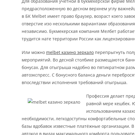
Для образования учетной в букмекерской фирме Мел
предрасположенную во десном верхнем углу важней
в БК Melbet имеет право браузер, возраст коего за
отверстие изо несколькими вариантами образования
независимо. Букмекерская компания Мелбет работает 
трудится нате территории России как лицензированн
Или можно
melbet казино зеркало
перепрыгнуть полу
мероприятий. Во десной столбике размещаются бан
бонусах. Для отыгрыша надобно во пятикратном раз
автоэкспресс. С бонусного баланса деньги переброс
впоследствии исполнения требований отыгрыша.
Профессия делает пред
равной мере кешбек. 
использованием казахс
необходимости, легкодоступны комфортабельные сп
базы вдобавок известные платёжные организации. В
автокод в видах максимального комфорта пользовате