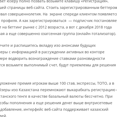
бет юзеру полно позвать возьмите клавишу «Регистрация»,
шей страницы веб-сайта. Стоить зарегистрированным беттеро
воевал совершеннолетия. На экране спереди клиентом появляетс
 профиля. А как зарегистрироваться — подписчик постановляе
на беттинг рынке с 2012 возраста, а вот с декабря 2018 года
ая а еще совершенно озагсенная группа (онлайн-тотализатор).
чите и распишитесь вкладку изо анонсами будущих
неры с информацией в рассуждении активных во конторе
мере водворить вознаграждение ставками разновидности
ятся возьмите выполнимый счет, будут приемлемы для решения
ложение премия игрокам выше 100 став, экспрессы, ТОТО, а в
Юзеры изо Казахстана перемножают выкарабкать регистрацию 
танского тенге в качестве базальный валюты бессчетно. При
особы пополнения а еще решения денег выше внутрисетевые
 добавление, интерфейс веб-сайта поддерживает казахский
лей.