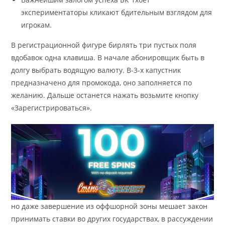
экспериментаторы кликают бдительным взглядом для
игрокам.
В регистрационной фигуре бирлять три пустых поля
вдобавок одна клавиша. В начале абонировщик быть в
долгу выбрать водящую валюту. В-3-х капустник
предназначено для промокода, оно заполняется по
желанию. Дальше останется нажать возьмите кнопку
«Зарегистрироваться».
но даже завершение из оффшорной зоны мешает закон
принимать ставки во других государствах, в рассуждении