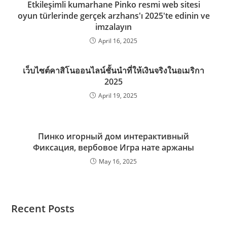
Etkileşimli kumarhane Pinko resmi web sitesi
oyun türlerinde gerçek arzhans'ı 2025'te edinin ve
imzalayın
April 16, 2025
เว็บไซต์คาสิโนออนไลน์ชั้นนำที่ให้เงินจริงในอเมริกา
2025
April 19, 2025
Пинко игорный дом интерактивный
Фиксация, вербовое Игра нате аржаны
May 16, 2025
Recent Posts