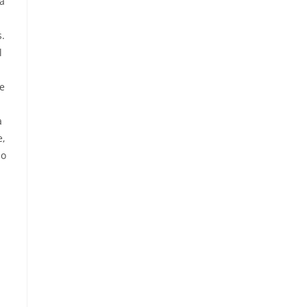
a
.
l
 e
a
e,
do