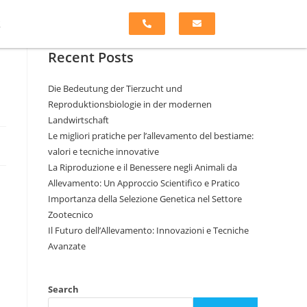
k
Recent Posts
Die Bedeutung der Tierzucht und
Reproduktionsbiologie in der modernen
Landwirtschaft
Le migliori pratiche per l’allevamento del bestiame:
valori e tecniche innovative
La Riproduzione e il Benessere negli Animali da
Allevamento: Un Approccio Scientifico e Pratico
Importanza della Selezione Genetica nel Settore
Zootecnico
Il Futuro dell’Allevamento: Innovazioni e Tecniche
Avanzate
Search