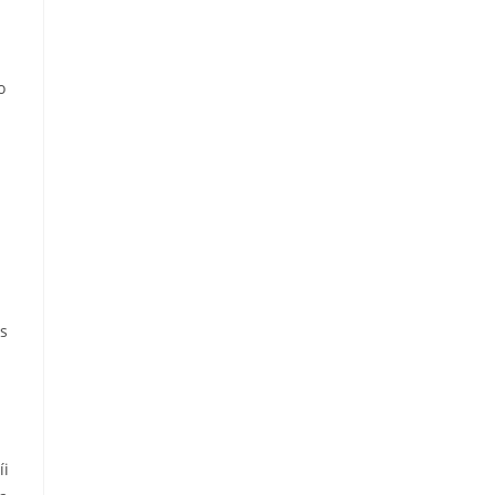
o
os
íi