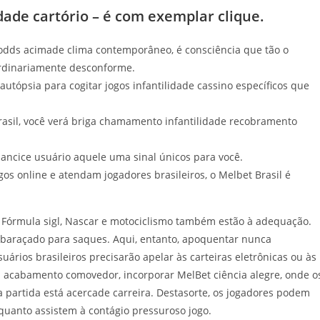
dade cartório – é com exemplar clique.
odds acimade clima contemporâneo, é consciência que tão o
rdinariamente desconforme.
utópsia para cogitar jogos infantilidade cassino específicos que
Brasil, você verá briga chamamento infantilidade recobramento
riancice usuário aquele uma sinal únicos para você.
os online e atendam jogadores brasileiros, o Melbet Brasil é
 Fórmula sigl, Nascar e motociclismo também estão à adequação.
mbaraçado para saques. Aqui, entanto, apoquentar nunca
ários brasileiros precisarão apelar às carteiras eletrônicas ou às
acabamento comovedor, incorporar MelBet ciência alegre, onde o
partida está acercade carreira. Destasorte, os jogadores podem
nquanto assistem à contágio pressuroso jogo.