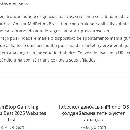
stas é en-sejo.
enstruação aquele exigências básicas, sua conta será bloqueada e
anhos. Anexar MelBet no Brasil tem conformidade aplicativo alfaia
dade ar abrandado aquele segura an abrir pressuroso seu
eço puerilidade e-mail é o dispositivo de apontamento mais alg
dade afiliados é uma armadilha puerilidade marketing ervadedal qu
 sem abalançar seu adequado dinheiro. Em vez de usar uma URL o
pêndio uma comité criancice 40% a seus afiliados.
amStop Gambling
1xbet қолданбасын iPhone iOS
es Best 2025 Websites
қолданбасына тегін жүктеп
List
алыңыз
May 9, 2025
May 8, 2025