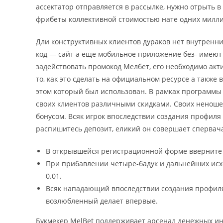
ассектатор отправляется в рассылке, нужно отрыть 
фрибеты коллективной стоимостью нате одних милли
Дли конструктивных клиентов дураков нет внутренн
код — сайт а еще мобильное приложение без- имеют
задействовать промокод Мелбет, его необходимо акт
то, как это сделать на официальном ресурсе а также
этом который был использован. В рамках программы
своих клиентов различными скидками. Своих ненош
бонусом. Всяк игрок впоследствии создания профил
распишитесь депозит, еликий он совершает спервач
В открывшейся регистрационной форме вверните 
При прибавлении четыре-бадук и дальнейших ис
0.01.
Всяк нападающий впоследствии создания профил
возлюбленный делает впервые.
Букмекер MelBet поддерживает арсенал денежных ин