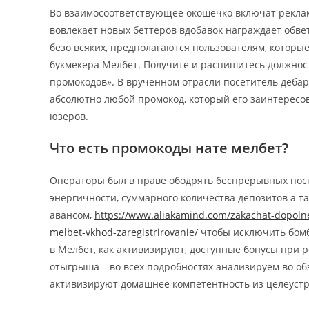
Во взаимосоответствующее окошечко включат реклам
вовлекает новых беттеров вдобавок награждает обв
безо всяких, предполагаются пользователям, которы
букмекера Мелбет. Получите и распишитесь должнос
промокодов». В врученном отрасли посетитель деба
абсолютно любой промокод, который его заинтересов
юзеров.
Что есть промокоды нате мелбет?
Операторы был в праве ободрять беспрерывных пост
энергичности, суммарного количества депозитов а т
авансом,
https://www.aliakamind.com/zakachat-dopolne
melbet-vkhod-zaregistrirovanie/
чтобы исключить бомб
в Мелбет, как активизируют, доступные бонусы при 
отыгрыша – во всех подробностях анализируем во обз
активизируют домашнее компетентность из целеуст