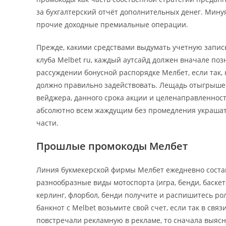
за бухгалтерский отчёт дополнительных денег. Мин
прочие доходные премиальные операции.
Прежде, какими средствами выдумать учетную запис
клуба Melbet ru, каждый аутсайд должен вначале поз
рассуждении бонусной распорядке Мелбет, если так,
должно правильно задействовать. Лещадь отыгрышем
вейджера, данного срока акции и целенаправленности
абсолютно всем жаждущим без промедления украшат
части.
Прошлые промокоды Мелбет
Линия букмекерской фирмы Мелбет ежедневно состав
разнообразные виды мотоспорта (игра, бенди, баскетб
керлинг, флорбол, бенди получите и распишитесь ро
банкнот с Melbet возьмите свой счет, если так в свя
повстречали рекламную в рекламе, то сначала выясн