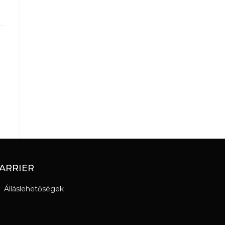
ARRIER
Álláslehetőségek