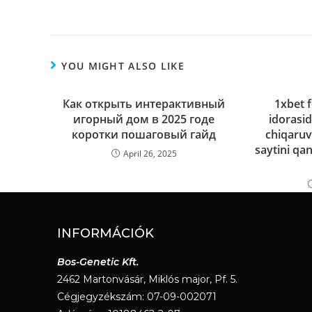
YOU MIGHT ALSO LIKE
Как открыть интерактивный
1xbet 
игорный дом в 2025 годе
idorasi
коротки пошаговый гайд
chiqaruv
saytini qa
April 26, 2025
INFORMÁCIÓK
Bos-Genetic Kft.
2462 Martonvásár, Miklós major, Pf. 5.
Cégjegyzékszám: 07-09-002071