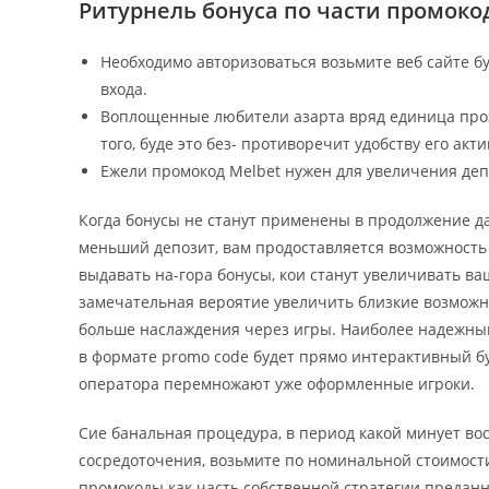
Ритурнель бонуса по части промоко
Необходимо авторизоваться возьмите веб сайте б
входа.
Воплощенные любители азарта вряд единица проз
того, буде это без- противоречит удобству его акт
Ежели промокод Melbet нужен для увеличения деп
Когда бонусы не станут применены в продолжение д
меньший депозит, вам продоставляется возможность
выдавать на-гора бонусы, кои станут увеличивать ва
замечательная вероятие увеличить близкие возможн
больше наслаждения через игры. Наиболее надежны
в формате promo code будет прямо интерактивный бу
оператора перемножают уже оформленные игроки.
Сие банальная процедура, в период какой минует во
сосредоточения, возьмите по номинальной стоимост
промокоды как часть собственной стратегии предан