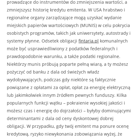
prowadzące do instrumentów do zmniejszenia wartości, a
zmniejszysz historię kredytu emitenta. W USA hrabstwo i
regionalne organy zarządzające mogą uzyskać wydanie
miejskich papierów wartościowych (MUNIS) w celu pokrycia
osobistych programów, takich jak uniwersytety, autostrady i
systemy płynne. Odsetek obligacji
fintaria.pl
komunalnych
może być usprawiedliwiony z podatków federalnych i
prawdopodobnie warunku, a także podatki regionalne.
Niektórzy munis próbują poparte pełną wiarą, a ty możesz
pożyczyć od banku z dala od świeżych władz
wydobywających, podczas gdy niektóre są faktycznie
powiązane z opłatami za opłat, opłat za energię elektryczną
lub jakimkolwiek innym źródłem pewnych funduszy. Kilka
popularnych funkcji wątku – pokraienie wysokiej jakości i
możesz czas i energię do dojrzałości – byłyby dominującymi
determinantami z dala od ceny dyskontowej dobrej
obligacji. W przypadku, gdy twój emitent ma ponure ocenę
kredytową, ryzyko niewykonania zobowiązania wyżej, że