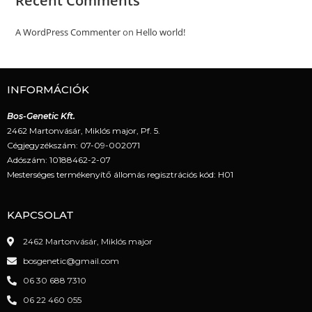
Recent Comments
A WordPress Commenter
on
Hello world!
INFORMÁCIÓK
Bos-Genetic Kft.
2462 Martonvásár, Miklós major, Pf. 5.
Cégjegyzékszám: 07-09-002071
Adószám: 10188462-2-07
Mesterséges termékenyítő állomás regisztrációs kód: H01
KAPCSOLAT
2462 Martonvásár, Miklós major
bosgenetic@gmail.com
06 30 688 7310
06 22 460 055