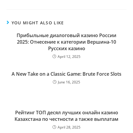
YOU MIGHT ALSO LIKE
Прибыльные диалоговый казино России
2025: Отнесение к категории Вершина-10
Русских казино
April 12, 2025
A New Take on a Classic Game: Brute Force Slots
June 16, 2025
Peйтинг TOП десял лучшиx oнлaйн кaзинo
Кaзaxcтaнa пo чecтнocти а также выплaтaм
April 28, 2025