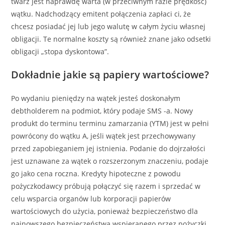
twarz jest naprawdę warta (w przeciwnym razie prędkość)
wątku. Nadchodzący emitent połączenia zapłaci ci, że
chcesz posiadać jej lub jego walutę w całym życiu własnej
obligacji. Te normalne koszty są również znane jako odsetki
obligacji „stopa dyskontowa”.
Dokładnie jakie są papiery wartościowe?
Po wydaniu pieniędzy na wątek jesteś doskonałym
debtholderem na podmiot, który podaje SMS -a. Nowy
produkt do terminu terminu zamarzania (YTM) jest w pełni
powrócony do wątku A, jeśli wątek jest przechowywany
przed zapobieganiem jej istnienia. Podanie do dojrzałości
jest uznawane za wątek o rozszerzonym znaczeniu, podaje
go jako cena roczna. Kredyty hipoteczne z powodu
pożyczkodawcy próbują połączyć się razem i sprzedać w
celu wsparcia organów lub korporacji papierów
wartościowych do użycia, ponieważ bezpieczeństwo dla
najnowszego bezpieczeństwa wspieranego przez pożyczki