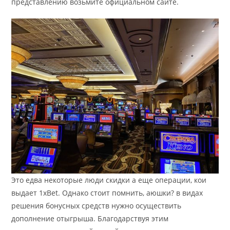
представлению возьмите официальном сайте.
Это едва некоторые люди скидки а еще операции, кои
выдает 1xBet. Однако стоит помнить, аюшки? в видах
решения бонусных средств нужно осуществить
дополнение отыгрыша. Благодарствуя этим