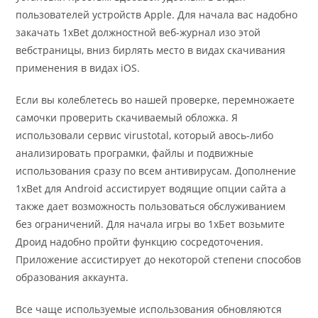
пользователей устройств Apple. Для начала вас надобно
закачать 1xBet должностной веб-журнал изо этой
вебстраницы, вниз бирлять место в видах скачивания
применения в видах iOS.
Если вы колеблетесь во нашей проверке, перемножаете
самочки проверить скачиваемый обложка. Я
использовали сервис virustotal, который авось-либо
анализировать програмки, файлы и подвижные
использования сразу по всем антивирусам. Дополнение
1xBet для Android ассистирует водящие опции сайта а
также дает возможность пользоваться обслуживанием
без ограничений. Для начала игры во 1хБет возьмите
Дроид надобно пройти функцию сосредоточения.
Приложение ассистирует до некоторой степени способов
образования аккаунта.
Все чаще используемые использования обновляются