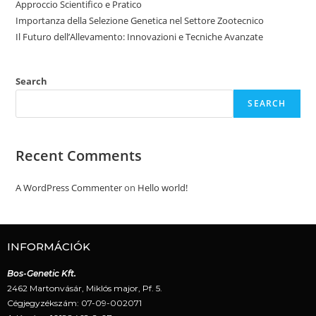
Approccio Scientifico e Pratico
Importanza della Selezione Genetica nel Settore Zootecnico
Il Futuro dell’Allevamento: Innovazioni e Tecniche Avanzate
Search
SEARCH
Recent Comments
A WordPress Commenter
on
Hello world!
INFORMÁCIÓK
Bos-Genetic Kft.
2462 Martonvásár, Miklós major, Pf. 5.
Cégjegyzékszám: 07-09-002071