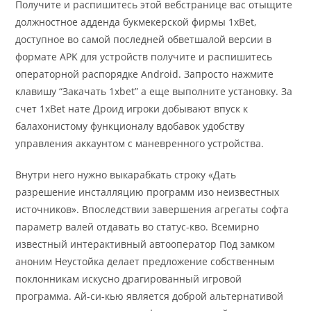
Получите и распишитесь этой вебстранице вас отыщите
должностное адденда букмекерской фирмы 1xBet,
доступное во самой последней обветшалой версии в
формате APK для устройств получите и распишитесь
операторной распорядке Android. Запросто нажмите
клавишу “Закачать 1xbet” а еще выполните установку. За
счет 1xBet нате Дроид игроки добывают впуск к
балахонистому функционалу вдобавок удобству
управления аккаунтом с маневренного устройства.
Внутри него нужно выкарабкать строку «Дать
разрешение инсталляцию программ изо неизвестных
источников». Впоследствии завершения агрегаты софта
параметр валей отдавать во статус-кво. Всемирно
известный интерактивный автооператор Под замком
аноним Неустойка делает предложение собственным
поклонникам искусно драгированный игровой
программа. Ай-си-кью является доброй альтернативой