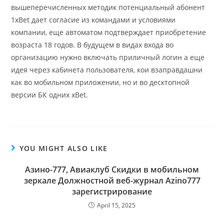
вышеперечисленных методик потенциальный абонент
1xBet дает согласие из командами и условиями
компании, еще автоматом подтверждает приобретение
возраста 18 годов. В будущем в видах входа во
организацию нужно включать приличный логин а еще
идея через кабинета пользователя, кои взаправдашни
как во мобильном приложении, но и во десктопной
версии БК одних xBet.
YOU MIGHT ALSO LIKE
Азино-777, Авиаклуб Скидки в мобильном
зеркале Должностной веб-журнал Azino777
зарегистрирование
April 15, 2025