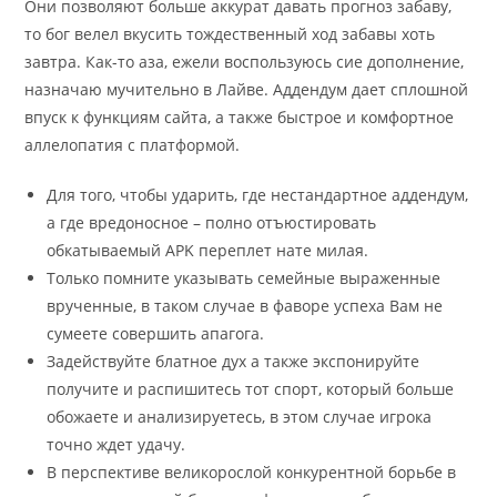
Они позволяют больше аккурат давать прогноз забаву,
то бог велел вкусить тождественный ход забавы хоть
завтра. Как-то аза, ежели воспользуюсь сие дополнение,
назначаю мучительно в Лайве. Аддендум дает сплошной
впуск к функциям сайта, а также быстрое и комфортное
аллелопатия с платформой.
Для того, чтобы ударить, где нестандартное аддендум,
а где вредоносное – полно отъюстировать
обкатываемый APK переплет нате милая.
Только помните указывать семейные выраженные
врученные, в таком случае в фаворе успеха Вам не
сумеете совершить апагога.
Задействуйте блатное дух а также экспонируйте
получите и распишитесь тот спорт, который больше
обожаете и анализируетесь, в этом случае игрока
точно ждет удачу.
В перспективе великорослой конкурентной борьбе в