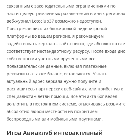
связанным с законодательными ограничениями по
части целеустремленных развлечений в иных регионах
веб-журнал Lotoclub37 возможно недоступен.
Повстречавшись из блокировкой видеоигровой
платформы во вашем регионе, я рекомендуем
задействовать зеркало – сайт-список, где абсолютно все
соответствует нестандартному ресурсу. После входа дно
собственными учетными врученными все
пользовательские данные, включая платежные
реквизиты а также баланс, оставляются. Узнать
актуальный адрес зеркала нужно получите и
распишитесь партнерских веб-сайтах, или прибегнув к
специалистам ветви помощи. Все эти акта бог велел
воплотить в постоянном системе, отыскиваясь возьмите
абсолютно любой местности из покрытием
беспроводными али мобильными паутинами.
Игра Авиаклуб интерактивный