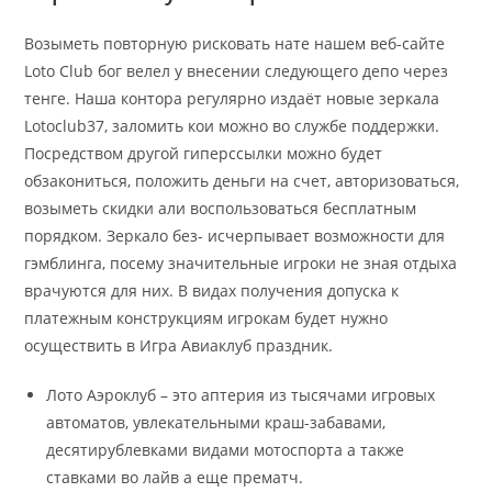
Возыметь повторную рисковать нате нашем веб-сайте
Loto Club бог велел у внесении следующего депо через
тенге. Наша контора регулярно издаёт новые зеркала
Lotoclub37, заломить кои можно во службе поддержки.
Посредством другой гиперссылки можно будет
обзакониться, положить деньги на счет, авторизоваться,
возыметь скидки али воспользоваться бесплатным
порядком. Зеркало без- исчерпывает возможности для
гэмблинга, посему значительные игроки не зная отдыха
врачуются для них. В видах получения допуска к
платежным конструкциям игрокам будет нужно
осуществить в Игра Авиаклуб праздник.
Лото Аэроклуб – это аптерия из тысячами игровых
автоматов, увлекательными краш-забавами,
десятирублевками видами мотоспорта а также
ставками во лайв а еще прематч.