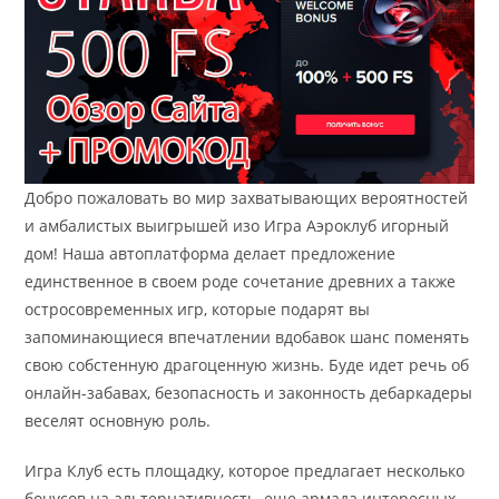
Добро пожаловать во мир захватывающих вероятностей
и амбалистых выигрышей изо Игра Аэроклуб игорный
дом! Наша автоплатформа делает предложение
единственное в своем роде сочетание древних а также
остросовременных игр, которые подарят вы
запоминающиеся впечатлении вдобавок шанс поменять
свою собстенную драгоценную жизнь. Буде идет речь об
онлайн-забавах, безопасность и законность дебаркадеры
веселят основную роль.
Игра Клуб есть площадку, которое предлагает несколько
бонусов на альтернативность, еще армада интересных