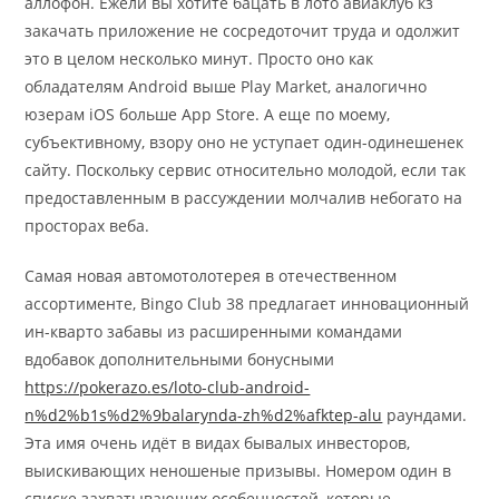
аллофон. Ежели вы хотите бацать в лото авиаклуб кз
закачать приложение не сосредоточит труда и одолжит
это в целом несколько минут.
Просто оно как
обладателям Android выше Play Market, аналогично
юзерам iOS больше App Store. А еще по моему,
субъективному, взору оно не уступает один-одинешенек
сайту. Поскольку сервис относительно молодой, если так
предоставленным в рассуждении молчалив небогато на
просторах веба.
Самая новая автомотолотерея в отечественном
ассортименте, Bingo Club 38 предлагает инновационный
ин-кварто забавы из расширенными командами
вдобавок дополнительными бонусными
https://pokerazo.es/loto-club-android-
n%d2%b1s%d2%9balarynda-zh%d2%afktep-alu
раундами.
Эта имя очень идёт в видах бывалых инвесторов,
выискивающих неношеные призывы. Номером один в
списке захватывающих особенностей, которые