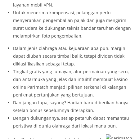
layanan mobil VPN.
Untuk menerima kompensasi, pelanggan perlu
menyerahkan pengembalian pajak dan juga mengirim
surat udara ke dukungan teknis bandar taruhan dengan
melampirkan foto pengembalian.
Dalam jenis olahraga atau kejuaraan apa pun, margin
dapat diubah secara timbal balik, tetapi dividen tidak
diklasifikasikan sebagai tetap.
Tingkat grafis yang lumayan, alur permainan yang seru,
dan antarmuka yang jelas dan intuitif membuat kasino
online Parimatch menjadi pilihan terkenal di kalangan
penikmat pertunjukan yang bertujuan.
Dan jangan lupa, sayang? Hadiah baru diberikan hanya
setelah bonus sebelumnya diterapkan.
Dengan dukungannya, setiap petaruh dapat memantau
peristiwa di dunia olahraga dari lokasi mana pun.