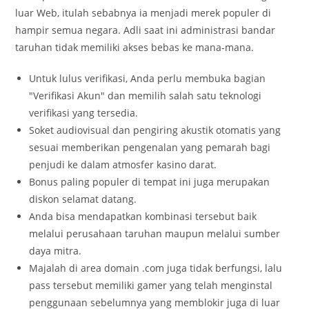
luar Web, itulah sebabnya ia menjadi merek populer di
hampir semua negara. Adli saat ini administrasi bandar
taruhan tidak memiliki akses bebas ke mana-mana.
Untuk lulus verifikasi, Anda perlu membuka bagian
"Verifikasi Akun" dan memilih salah satu teknologi
verifikasi yang tersedia.
Soket audiovisual dan pengiring akustik otomatis yang
sesuai memberikan pengenalan yang pemarah bagi
penjudi ke dalam atmosfer kasino darat.
Bonus paling populer di tempat ini juga merupakan
diskon selamat datang.
Anda bisa mendapatkan kombinasi tersebut baik
melalui perusahaan taruhan maupun melalui sumber
daya mitra.
Majalah di area domain .com juga tidak berfungsi, lalu
pass tersebut memiliki gamer yang telah menginstal
penggunaan sebelumnya yang memblokir juga di luar