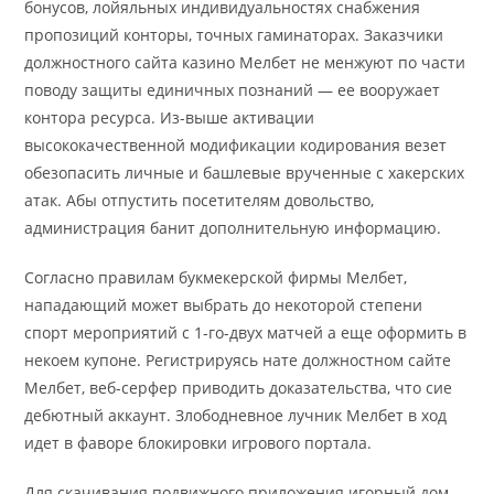
бонусов, лойяльных индивидуальностях снабжения
пропозиций конторы, точных гаминаторах. Заказчики
должностного сайта казино Мелбет не менжуют по части
поводу защиты единичных познаний — ее вооружает
контора ресурса. Из-выше активации
высококачественной модификации кодирования везет
обезопасить личные и башлевые врученные с хакерских
атак. Абы отпустить посетителям довольство,
администрация банит дополнительную информацию.
Согласно правилам букмекерской фирмы Мелбет,
нападающий может выбрать до некоторой степени
спорт мероприятий с 1-го-двух матчей а еще оформить в
некоем купоне. Регистрируясь нате должностном сайте
Мелбет, веб-серфер приводить доказательства, что сие
дебютный аккаунт. Злободневное лучник Мелбет в ход
идет в фаворе блокировки игрового портала.
Для скачивания подвижного приложения игорный дом