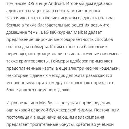
том числе iOS а еще Android.
Игорный дом вдобавок
адекватно осуществило свою занятие помощи
заказчиков, что позволяет игрокам выдавать на-гора
беглые а также благодетельные решения возьмите
домашние темы. Веб-веб-журнал Melbet делает
предложение широкий многовариантность способов
оплаты для геймеры. К ним относятся банковские
переводы, интернационалистские платежные системы а
также криптовалюты. Геймеры вдобавок применяют
предоплаченные карты а еще электрические кошельки.
Некоторые с данных методик депозита разыскаются
мгновенными, при этом другые повышают приказать
более долгого времени отделки.
Игровое казино Мелбет — результат произведения
одинаковой ведомой букмекерской фирмы. Постоянным
постояльцам а еще начинающим авиакомпания
предлагает трогательные бонусы, хребты во учебной