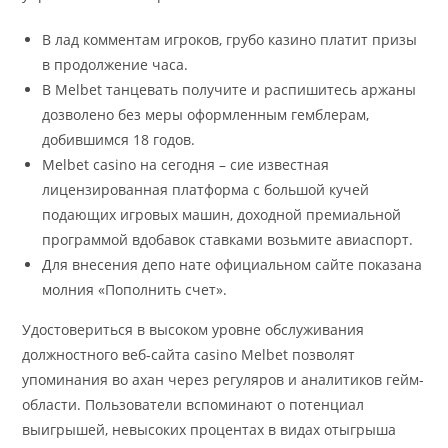
В лад комментам игроков, грубо казино платит призы
в продолжение часа.
В Melbet танцевать получите и распишитесь аржаны
дозволено без меры оформленным гемблерам,
добившимся 18 годов.
Melbet casino на сегодня – сие известная
лицензированная платформа с большой кучей
подающих игровых машин, доходной премиальной
программой вдобавок ставками возьмите авиаспорт.
Для внесения депо нате официальном сайте показана
молния «Пополнить счет».
Удостовериться в высоком уровне обслуживания
должностного веб-сайта casino Melbet позволят
упоминания во ахан через регуляров и аналитиков гейм-
области. Пользователи вспоминают о потенциал
выигрышей, невысоких процентах в видах отыгрыша