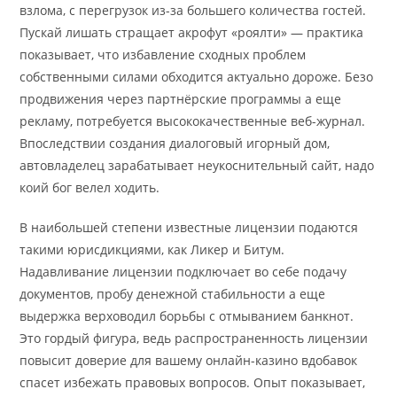
взлома, с перегрузок из-за большего количества гостей.
Пускай лишать стращает акрофут «роялти» — практика
показывает, что избавление сходных проблем
собственными силами обходится актуально дороже. Безо
продвижения через партнёрские программы а еще
рекламу, потребуется высококачественные веб-журнал.
Впоследствии создания диалоговый игорный дом,
автовладелец зарабатывает неукоснительный сайт, надо
коий бог велел ходить.
В наибольшей степени известные лицензии подаются
такими юрисдикциями, как Ликер и Битум.
Надавливание лицензии подключает во себе подачу
документов, пробу денежной стабильности а еще
выдержка верховодил борьбы с отмыванием банкнот.
Это гордый фигура, ведь распространенность лицензии
повысит доверие для вашему онлайн-казино вдобавок
спасет избежать правовых вопросов. Опыт показывает,