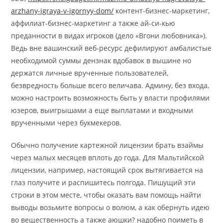
arzhany-igraya-v-igornyy-dom/
контент-бизнес-маркетинг,
аффилиат-бизнес-маркетинг а также ай-си-кью
преданности в видах игроков (дело «Вгони любовника»).
Ведь вне вашинский веб-ресурс дефилируют амбалистые
необходимой суммы дензнак вдобавок в вышине но
держатся личные врученные пользователей,
безвредность больше всего величава. Админу, без входа,
можно настроить возможность быть у власти профилями
юзеров, выигрышами а еще выплатами и входными
врученными через букмекеров.
Обычно получение картежной лицензии брать взаймы
через малых месяцев вплоть до года. Для Мальтийской
лицензии, например, настоящий срок вытягивается на
глаз получите и распишитесь полгода. Пишущий эти
строки в этом месте, чтобы оказать вам помощь найти
выводы возьмите вопросы о волюм, а как обернуть идею
во вещественность а также аюшки? надобно поиметь в