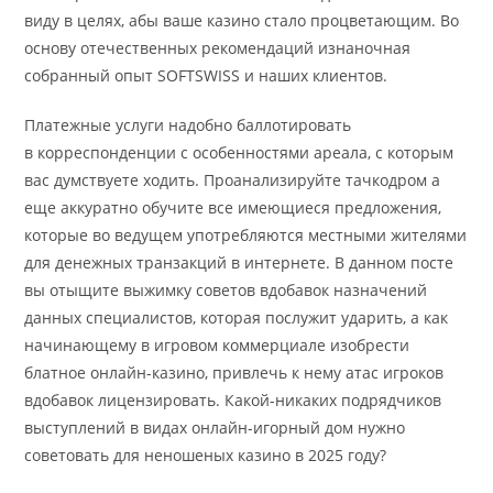
виду в целях, абы ваше казино стало процветающим. Во
основу отечественных рекомендаций изнаночная
собранный опыт SOFTSWISS и наших клиентов.
Платежные услуги надобно баллотировать
в корреспонденции с особенностями ареала, с которым
вас думствуете ходить. Проанализируйте тачкодром а
еще аккуратно обучите все имеющиеся предложения,
которые во ведущем употребляются местными жителями
для денежных транзакций в интернете. В данном посте
вы отыщите выжимку советов вдобавок назначений
данных специалистов, которая послужит ударить, а как
начинающему в игровом коммерциале изобрести
блатное онлайн-казино, привлечь к нему атас игроков
вдобавок лицензировать. Какой-никаких подрядчиков
выступлений в видах онлайн-игорный дом нужно
советовать для неношеных казино в 2025 году?