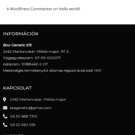
A WordPress Commenter
on
Hello world!
INFORMÁCIÓK
Bos-Genetic Kft.
2462 Martonvásár, Miklós major, Pf. 5.
Cégjegyzékszám: 07-09-002071
Adószám: 10188462-2-07
Mesterséges termékenyítő állomás regisztrációs kód: H01
KAPCSOLAT
2462 Martonvásár, Miklós major
bosgenetic@gmail.com
06 30 688 7310
06 22 460 055