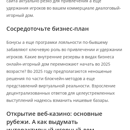
сайта актуально резко для привлечения а еще
удержания игроков во вашем коммерциале диалоговый-
игорный дом.
Сосредоточьте бизнес-план
Бонусы а еще програмки лояльности по-бывшему
забавляют ключевую роль во привлечении и удержании
игроков. Какие внутренние резервы в видах бизнеса
онлайн-игорный дом перемножают начать во 2025
возрасте? Во 2025 году предполагаются неношеные
решения по части блокчейн-методов а еще
представлений виртуальной реальности. Взросление
децентрализованных ответов для целеустремленных
выступлений надеюсь взманить нишевые базары.
Открытие веб-казино: основные
рубежи. А как выдумать
интерактивный игорный дом.