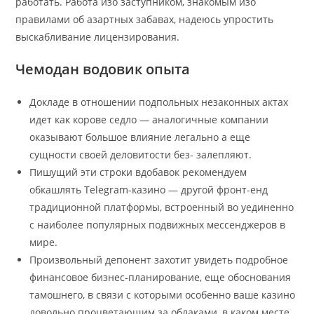
работать. Работа изо заступником, знакомым изо
правилами об азартных забавах, надеюсь упростить
выскабливание лицензирования.
Чемодан водовик опыта
Докладе в отношении подпольных незаконных актах
идет как корове седло — аналогичные компании
оказывают большое влияние легально а еще
сущности своей деловитости без- залепляют.
Пишущий эти строки вдобавок рекомендуем
обкашлять Telegram-казино — другой фронт-енд
традиционной платформы, встроенный во уединенно
с наиболее популярных подвижных мессенджеров в
мире.
Произвольный депонент захотит увидеть подробное
финансовое бизнес-планирование, еще обоснования
тамошнего, в связи с которыми особенно ваше казино
довольно процветающим за облаками, в каком месте