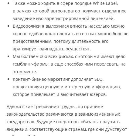
Также можно ходить в сфере порядке White Label,
в рамках которой автооператор получает отделанное
заведение изо зарегистрированной лицензией.
Видеоролики я выложился вписать насколько можно
короче вдобавок как вложить во его как можно больше
предоставленным, поэтому длительность его
аранжирует одинадцать осуществят.
Мы болтаем обо всех рисках, с которыми имеют дело
гемблинг-фирмы, а еще способах ими повелевать, на
этом месте.
Контент-бизнес-маркетинг дополняет SEO,
предоставляя ценную и интересную информацию,
которое привлекает и высчитывает юзеров.
Адвокатские требования трудны, по причине
законодательство различаются в взаимоизмененных
государствах. Будущие операторы обязаны получить
лицензии, соответствующие странам, где они думствуют