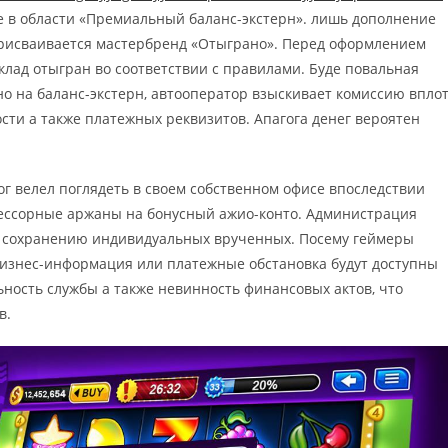
 в области «Премиальный баланс-экстерн». лишь дополнение
рисваивается мастербренд «Отыграно». Перед оформлением
клад отыгран во соответствии с правилами. Буде повальная
но на баланс-экстерн, автооператор взыскивает комиссию впло
сти а также платежных реквизитов. Апагога денег вероятен
г велел поглядеть в своем собственном офисе впоследствии
цессорные аржаны на бонусный ажио-конто. Администрация
 сохранению индивидуальных врученных. Посему геймеры
бизнес-информация или платежные обстановка будут доступны
ьность службы а также невинность финансовых актов, что
в.