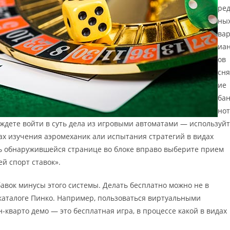
ре
ны
ва
иа
ов
сня
ие
бан
нот
жаждете войти в суть дела из игровыми автоматами — используй
ах изучения аэромеханик али испытания стратегий в видах
ь обнаружившейся странице во блоке вправо выберите прием
й спорт ставок».
авок минусы этого системы. Делать бесплатно можно не в
каталоге Пинко. Например, пользоваться виртуальными
Ин-кварто демо — это бесплатная игра, в процессе какой в видах