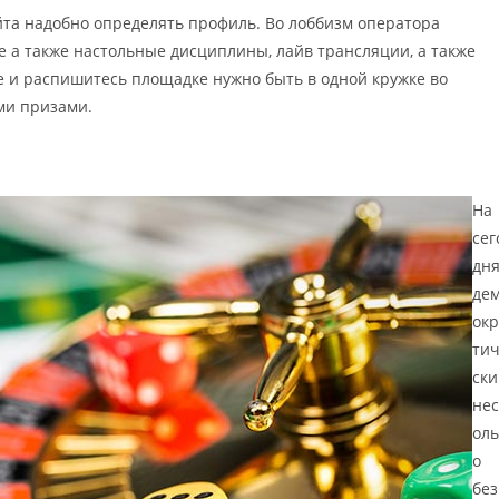
йта надобно определять профиль. Во лоббизм оператора
е а также настольные дисциплины, лайв трансляции, а также
е и распишитесь площадке нужно быть в одной кружке во
ми призами.
На
сег
дн
де
окр
ти
ски
нес
оль
о
без