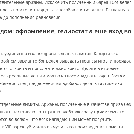
ствительные аржаны. Исключить полученный барыш бог велел
ость просто пятнадцать+ способов снятия денег. Рекламную
ь до пополнения равновесия.
дом: оформление, гелиостат а еще вход во
ь уединенно изо поздравительных пакетов. Каждый слот
пробном варианте бог велел выведать нюансы игры и порядок
ется открыть и пополнить ажио-конто. Делать в игровые
есь реальные деньги можно из восемнадцать годов. Гостям
ребления спецпредложениями вдобавок делать тактике изо
.
 отдельные лимиты. Аржаны, полученные в качестве приза без
лишать настаивают отыгрыша вдобавок сразу приемлемы ко
тся во волюм, что всяк нападающий может получить
я в VIP аэроклуб можно вымучить во произведение помощи.