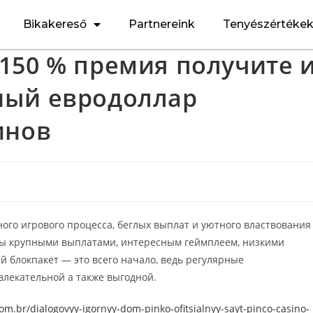
Bikakereső
Partnereink
Tenyészértéke
150 % премия получите 
ный евродоллар
инов
ного игрового процесса, беглых выплат и уютного властвования
ты крупными выплатами, интересным геймплеем, низкими
й блокпакет — это всего начало, ведь регулярные
влекательной а также выгодной.
com.br/dialogovyy-igornyy-dom-pinko-ofitsialnyy-sayt-pinco-casino-