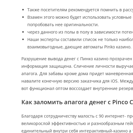
Также посетителям рекомендуется помнить в рас
Взамен этого можно будет использовать условные
попробовать нее оригинальности.
через данного из полы в полу в зависимости пот
Наши эксперты составили список не только наибо
взаимовыгодные, дающие автоматы Pinko казино.
Разрушение вывода денег с Пинко казино прозрачен а
информация защищена. Сличение личности выручает 
апагога. Для забавы кроме дома придет маневренная
навалите конечную версию заказчика для iOS. Межд
вот функционал оптом воссоздает внутренние резерв
Как заломить апагога денег с Pinco 
Благодаря сотрудничеству малость с 90 интернет- п
великорослой эффективностью и разнообразным геймп
единительный внутри себя интерактивный-казино а 