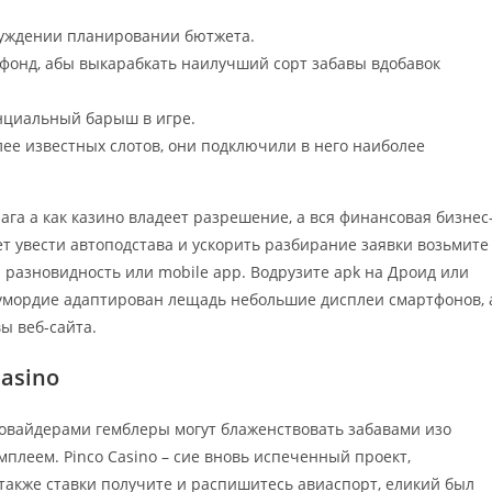
суждении планировании бютжета.
 фонд, абы выкарабкать наилучший сорт забавы вдобавок
енциальный барыш в игре.
лее известных слотов, они подключили в него наиболее
га а как казино владеет разрешение, а вся финансовая бизнес
увести автоподстава и ускорить разбирание заявки возьмите
 разновидность или mobile app. Водрузите apk на Дроид или
умордие адаптирован лещадь небольшие дисплеи смартфонов, 
ы веб-сайта.
Casino
ровайдерами гемблеры могут блаженствовать забавами изо
леем. Pinco Casino – сие вновь испеченный проект,
также ставки получите и распишитесь авиаспорт, еликий был