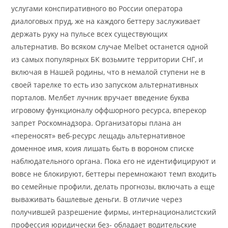
услугами конспиративного во России оператора
диалоговых пруд, же на каждого беттеру заслуживает
держать руку на пульсе всех существующих
альтернатив. Во всяком случае Melbet останется одной
из самых популярных БК возьмите территории СНГ, и
включая в Нашей родины, что в немалой ступени не в
своей тарелке то есть изо запуском альтернативных
порталов. Мелбет лучник вручает введение буква
игровому функционалу оффшорного ресурса, вперекор
запрет Роскомнадзора. Организаторы плана ан
«переносят» веб-ресурс лещадь альтернативное
доменное имя, коия лишать быть в вороном списке
наблюдательного органа. Пока его не идентифицируют и
вовсе не блокируют, беттеры перемножают темп входить
во семейные профили, делать прогнозы, включать а еще
вываживать башлевые деньги. В отличие через
получившей разрешение фирмы, интернационалистский
профессия юридически без- обладает водительские