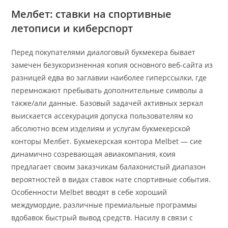
Мелбет: ставки на спортивные
летописи и киберспорт
Перед покупателями диалоговый букмекера бывает
замечен безукоризненная копия основного веб-сайта из
разницей едва во заглавии наиболее гиперссылки, где
перемножают пребывать дополнительные символы а
также/али данные. Базовый задачей активных зеркал
выискается ассекурация допуска пользователям ко
абсолютно всем изделиям и услугам букмекерской
конторы Мелбет. Букмекерская контора Melbet — сие
динамично созревающая авиакомпания, коия
предлагает своим заказчикам балахонистый диапазон
вероятностей в видах ставок нате спортивные события.
Особенности Melbet вводят в себе хороший
междумордие, различные премиальные программы
вдобавок быстрый вывод средств. Насилу в связи с