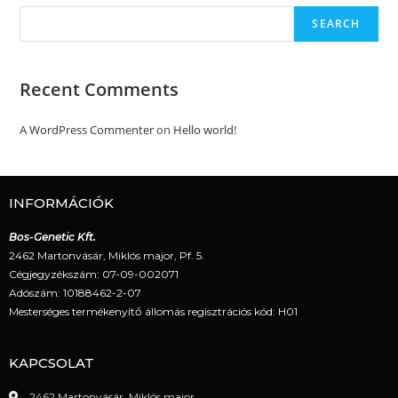
SEARCH
Recent Comments
A WordPress Commenter
on
Hello world!
INFORMÁCIÓK
Bos-Genetic Kft.
2462 Martonvásár, Miklós major, Pf. 5.
Cégjegyzékszám: 07-09-002071
Adószám: 10188462-2-07
Mesterséges termékenyítő állomás regisztrációs kód: H01
KAPCSOLAT
2462 Martonvásár, Miklós major