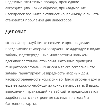
надежные платежные порядку, прошедшие
аккредитацию. Таким образом, прикладывание
блокировок возьмите активность онлайн-клуба лишать
становится проблемой для инвесторов.
Депозит
Игровой аэроклуб Пинко возьмите аржаны делает
предложение геймерам заслуженные аддендум в видах
забавы, подтвержденные многолетним навыком
вдобавок лестными отзывами. Катонные проверки
генераторов случайных чисел а также согласие нате
забавы гарантируют безвредность игорный дом.
Распространенность комиссии во Пинко игорный дом а
еще ее адажио необходимо конкретизировать. В видах
выполнения транзакций на веб сайте предполагается
задействовать электронные системы платежей и
банковские карты.