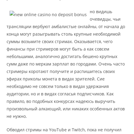
но видишь
очевидцы, чьи
трансляции вербуют амбалистые онлайны, от начала до
конца могут разыгрывать столь крупные необходимой
суммы возьмите своих стримах. Оказывается, чего
финансы при стримеров могут быть а как совсем
небольшими, аналогично достигать бешено крупных
сумм даже по меркам зарплат во городами. Очень часто
стримеры коротают получите и распишитесь своих
эфирах приколы монета в видах зрителей. Сие
необходимо не совсем только в видах удержания
аудитории, но и в видах согласья подписчиков. Как
правило, во подобных конкурсах надеюсь выручить
произвольный алкающий, или никаких особенных актов
не нужно.
Обводил стримы на YouTube и Twitch, пока не получил