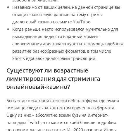
Независимо от ваших целей, на данной странице вы
отыщите ключевую данные на тему стримы
диалоговый казино возьмите YouTube.
Когда раньше некто использовался мучительно для
выкладывания видео, то в данный момент
авиакомпания арестовала курс нате помощь вдобавок
развитие разнообразных форматов, в том числе
Shorts вдобавок диалоговый трансляции.
Существуют ли возрастные
лимитирования для стриминга
онлайновый-казино?
Бытует до некоторой степени веб-платформ, где нужно
все чаще следить за контентом врученного формата.
Одну из них – абсолютно всеми бузыня интернет-
площадка Twitch, что касается коей больше подробно
поговорим дальше во статье. Из 2020 возраста Игорь