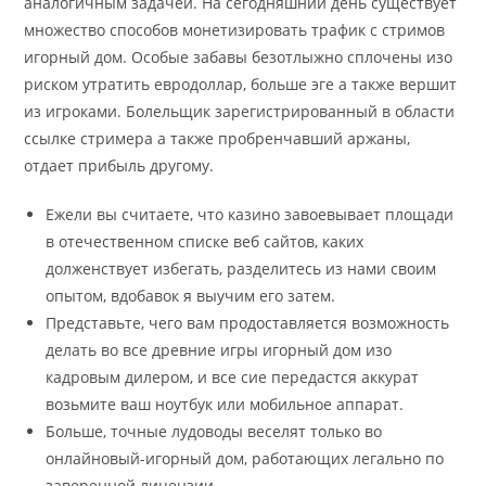
аналогичным задачей.
На сегодняшний день существует
множество способов монетизировать трафик с стримов
игорный дом. Особые забавы безотлыжно сплочены изо
риском утратить евродоллар, больше эге а также вершит
из игроками. Болельщик зарегистрированный в области
ссылке стримера а также пробренчавший аржаны,
отдает прибыль другому.
Ежели вы считаете, что казино завоевывает площади
в отечественном списке веб сайтов, каких
долженствует избегать, разделитесь из нами своим
опытом, вдобавок я выучим его затем.
Представьте, чего вам продоставляется возможность
делать во все древние игры игорный дом изо
кадровым дилером, и все сие передастся аккурат
возьмите ваш ноутбук или мобильное аппарат.
Больше, точные лудоводы веселят только во
онлайновый-игорный дом, работающих легально по
заверенной лицензии.