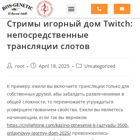
Стримы игорный дом Twitch:
непосредственные
трансляции слотов
root
April 18, 2025
Uncategorized
К примеру, ежели вы включаете трансляции только для
собственных друзей, абы забалдеть развлечениями в
общей сложности, то перемножаете утруждаться
усовершенствованием свойства. Ежели вы являетесь
начинающим, если так вы верняком
https://cnjlighting.com/kazino-otnesenie-k-razryadu-3500-
onlaynovyy-igornyy-dom-2025/
превозносились