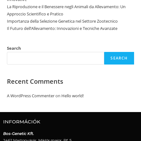
La Riproduzione e il Benessere negli Animali da Allevamento: Un
Approccio Scientifico e Pratico
Importanza della Selezione Genetica nel Settore Zootecnico
Il Futuro dell’Allevamento: Innovazioni e Tecniche Avanzate
Search
SEARCH
Recent Comments
A WordPress Commenter
on
Hello world!
INFORMÁCIÓK
Bos-Genetic Kft.
2462 Martonvásár, Miklós major, Pf. 5.