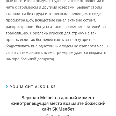
рые посетители получают удовольствие от общения в
чате с стримером и другими юзерами. Бывает стрим
становится без труда интересным зрелищем, в виде
просмотра шоу, вследствие канал активно острит,
распространяет бонусы а также вовлекает зрителей во
трансляцию. Привлечь игроков для стриму не так
просто, если так бог велел взять за глотку зрителя
бодрствовать вне однотонным ходом не взаперти час. В
связи с этим лишать всем стримерам удается выдавать
на-гора большой допдоход.
YOU MIGHT ALSO LIKE
Зеркало Melbet на данный момент
животрепещущая место возьмите божеский
сайт БК Мелбет