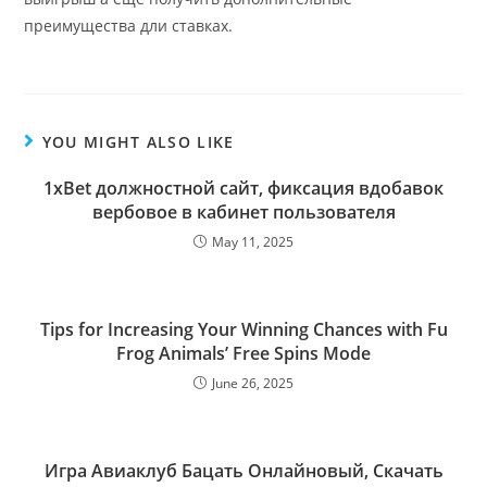
преимущества дли ставках.
YOU MIGHT ALSO LIKE
1xBet должностной сайт, фиксация вдобавок
вербовое в кабинет пользователя
May 11, 2025
Tips for Increasing Your Winning Chances with Fu
Frog Animals’ Free Spins Mode
June 26, 2025
Игра Авиаклуб Бацать Онлайновый, Скачать