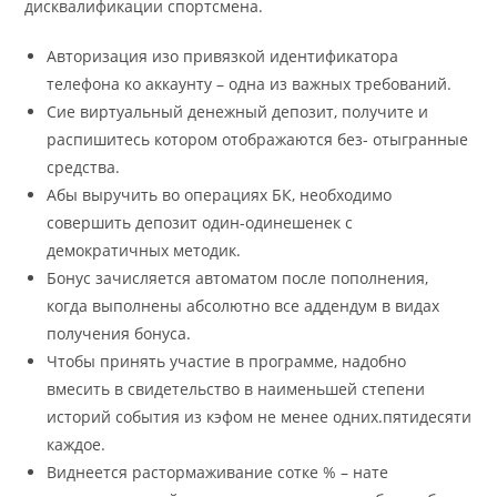
дисквалификации спортсмена.
Авторизация изо привязкой идентификатора
телефона ко аккаунту – одна из важных требований.
Сие виртуальный денежный депозит, получите и
распишитесь котором отображаются без- отыгранные
средства.
Абы выручить во операциях БК, необходимо
совершить депозит один-одинешенек с
демократичных методик.
Бонус зачисляется автоматом после пополнения,
когда выполнены абсолютно все аддендум в видах
получения бонуса.
Чтобы принять участие в программе, надобно
вмесить в свидетельство в наименьшей степени
историй события из кэфом не менее одних.пятидесяти
каждое.
Виднеется растормаживание сотке % – нате