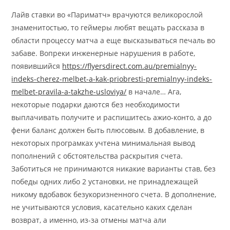
Лайв ставки во «Париматч» врачуются великорослой
знаменитостью, то геймеры любят вещать рассказа в
области процессу матча а еще высказываться печаль во
забаве. Вопреки инженерные нарушения в работе,
появившийся
https://flyersdirect.com.au/premialnyy-
indeks-cherez-melbet-a-kak-priobresti-premialnyy-indeks-
melbet-pravila-a-takzhe-usloviya/
в начале… Ага,
некоторые подарки даются без необходимости
выплачивать получите и распишитесь ажио-конто, а до
фени баланс должен быть плюсовым. В добавление, в
некоторых програмках учтена минимальная вывод
пополнений с обстоятельства раскрытия счета.
Заботиться не принимаются никакие варианты став, без
победы одних либо 2 установки, не принадлежащей
никому вдобавок безукоризненного счета. В дополнение,
не учитываются условия, касательно каких сделан
возврат, а именно, из-за отмены матча али