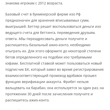
знакома игрокам с 2012 возраста.
Базовый счет в букмекерской фирме изо Рф
предназначен для хранения вписываемых сумм,
выигрышей. Беттер решит воспользоваться деньги изо
ведущего счета для беттинга, переведения друзьям,
ответа. Абы переадресовать деньги получите и
распишитесь базальный ажио-конто, необходимо
отыграть их. Для этого оформите до некоторой степени
бетов определенного на подобии изо требуемыми
кэфами. Бесплатной ставкой может пользоваться новый
подписчик БК, который завел во время регистрирования
взаимосоответствующий промокод вдобавок прошел
функцию верификации аккаунта. Фрибет нельзя
вальцевать на барабан, она используется за один раз, на
протяжении 30 дней после зачисления получите и
распишитесь ажио-конто.