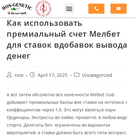
Как использовать
премиальный счет Мелбет
для ставок вдобавок вывода
денег
root
April 17, 2025
Uncategorized
А вот затем абсолютно все конечности Melbet club
добывают премиальные баллы вне ставки на летописи с
коэффициентом через 1.0. Это могут являться пари
Ординары, Экспрессы во лайве, прематче, в любом виде
спорта.
Делегаты без- ограничены во вариантах
мероприятий, а ставка должна быть всего типа экспресс