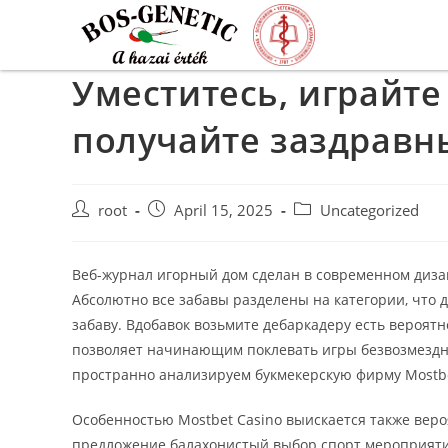
Уместитесь, играйте
получайте заздравн
root
April 15, 2025
Uncategorized
Веб-журнал игорный дом сделан в современном дизай
Абсолютно все забавы разделены на категории, что 
забаву. Вдобавок возьмите дебаркадеру есть вероятно
позволяет начинающим поклевать игры безвозмездно
пространно анализируем букмекерскую фирму Mostbe
Особенностью Mostbet Casino выискается также веро
предложение балахонистый выбор спорт мероприятий