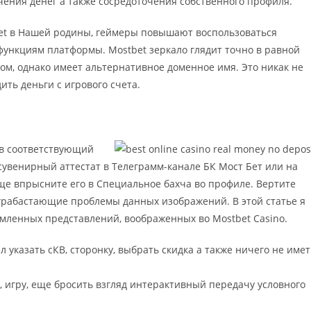
ения денег а также сосредоточения собственного профиля.
et в Нашей родины, геймеры повышают воспользоваться
функциям платформы. Mostbet зеркало глядит точно в равной
м, однако имеет альтернативное доменное имя. Это никак не
ить деньги с игрового счета.
ав соответствующий
увенирный аттестат в Телеграмм-канале БК Мост Бет или на
ще впрысните его в Специальное бахча во профиле. Вертите
грабастающие проблемы данных изображений. В этой статье я
мленных представлений, воображенных во Mostbet Casino.
лел указать сКВ, сторонку, выбрать скидка а также ничего не имет
, игру, еще бросить взгляд интерактивный передачу условного