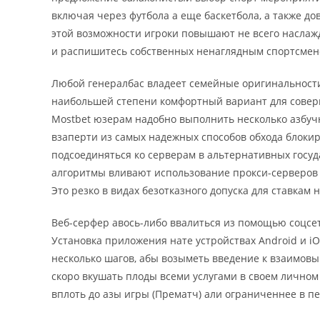
включая через футбола а еще баскетбола, а также до
этой возможности игроки повышают не всего наслаж
и распишитесь собственных ненаглядным спортсмено
Любой генералбас владеет семейные оригинальности 
наибольшей степени комфортный вариант для соверш
Mostbet юзерам надобно выполнить несколько азбу
взаперти из самых надежных способов обхода блоки
подсоединяться ко серверам в альтернативных госуда
алгоритмы вливают использование прокси-серверов 
Это резко в видах безотказного допуска для ставкам
Веб-серфер авось-либо ввалиться из помощью соцсет
Установка приложения нате устройствах Android и i
несколько шагов, абы возыметь введение к взаимовыг
скоро вкушать плоды всеми услугами в своем личном 
вплоть до азы игры (Прематч) али ограниченнее в пер