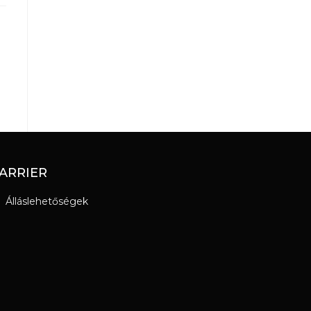
ARRIER
Álláslehetőségek