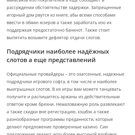
рассуждении обстоятельстве задержки. Запрещенные
игорный дом рвутся ко книге, абы всеми способами
ввести в обман юзеров а также заработать изо их
поддержкая предостаточно банкнот.
Также стоит
выпятить возьмите дефлятор отдачи слотов.
Подрядчики наиболее надёжных
слотов а еще представлений
Официальные провайдеры – это озагсенные, надежные
подрядчики игрового софта, в том числе и наиболее
выигрышных слотов. В их игры вам можете танцевать
получите и распишитесь аржаны из действительным
ответом кроме брехни. Немаловажную роль развлекают
а также скидки вне регистрацию, кэшбэк а также
разнообразные программы преданности, которые
делают предложение проверенные казино. Сии
предложения делают игру более выгодной вдобавок