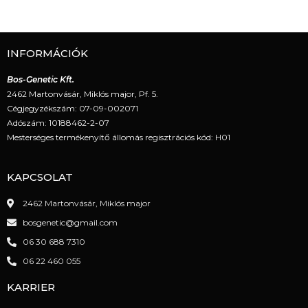
INFORMÁCIÓK
Bos-Genetic Kft.
2462 Martonvásár, Miklós major, Pf. 5.
Cégjegyzékszám: 07-09-002071
Adószám: 10188462-2-07
Mesterséges termékenyítő állomás regisztrációs kód: H01
KAPCSOLAT
2462 Martonvásár, Miklós major
bosgenetic@gmail.com
06 30 688 7310
06 22 460 055
KARRIER