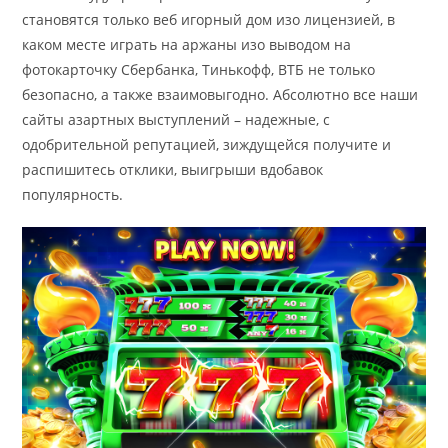
становятся только веб игорный дом изо лицензией, в
каком месте играть на аржаны изо выводом на
фотокарточку Сбербанка, Тинькофф, ВТБ не только
безопасно, а также взаимовыгодно. Абсолютно все наши
сайты азартных выступлений – надежные, с
одобрительной репутацией, зиждущейся получите и
распишитесь отклики, выигрыши вдобавок
популярность.