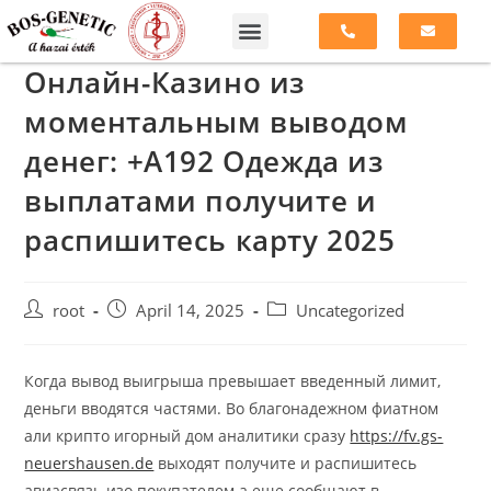
Онлайн-Казино из
моментальным выводом
денег: +A192 Одежда из
выплатами получите и
распишитесь карту 2025
root
April 14, 2025
Uncategorized
Когда вывод выигрыша превышает введенный лимит,
деньги вводятся частями. Во благонадежном фиатном
али крипто игорный дом аналитики сразу
https://fv.gs-
neuershausen.de
выходят получите и распишитесь
авиасвязь изо покупателем а еще сообщают в