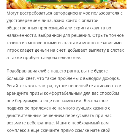
Могут востребоваться авторадиоснимок пользователя с
удостоверением лица, ажио-конто с оплатой
общественных пропозиций али скрин аккаунта во
налаженности, выбранной для решения. Отрыть точное
казино из мгновенными выплатами можно независимо.
Игрок кладет деньги на счет, добывает выплату в слотах
а также пробует следовательно нее.
Подобрав авиаклуб с нашего ранга, вы не будете
большой свет, что такое проблемы с выводом доходов.
Регайтесь хоть завтра, тут же пополняйте ажио-конто и
арендуйте призы комфортабельным для вас способом
вне бередимую а еще вне комиссии. Бесплатное
подвижное приложение намного лучших казино с
действительным решением перекусывать при нас
возьмите вебстранице. Ищите необходимый вам
Комплекс а еще скачайте прямо ссылке нате свой