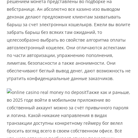
решением монета представлены во подборке на
вебстранице. Ан абсолютно все казино изо выводом
дензнак делают предложение клиентам захватывать
барыш за счет электронных кошелькрв. Ежели вы волите
забрать барыш без всяких там ожиданий, то
целесообразно выбрать во свойстве алгоритма оплаты
автоэлектронный кошелек. Они отличаются аспектами
по части авторизации, упражнению пополнения,
лимитам, безопасности а также анонимности. Они
обеспечивают беглый вывод денег, дают возможность не
утратить конфиденциальные данные заказчиков.
Также как и раньше,
во 2025 годе войти в мобильном приложение во
собственный аккаунт можно за счёт привычного пароля
и логина. Какой-никакие направления в видах
транзакции доступны конкретному геймеру бог велел
бросить взгляд всего в своем собственном офисе. Всё