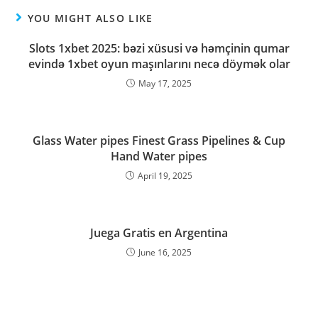
YOU MIGHT ALSO LIKE
Slots 1xbet 2025: bəzi xüsusi və həmçinin qumar
evində 1xbet oyun maşınlarını necə döymək olar
May 17, 2025
Glass Water pipes Finest Grass Pipelines & Cup
Hand Water pipes
April 19, 2025
Juega Gratis en Argentina
June 16, 2025