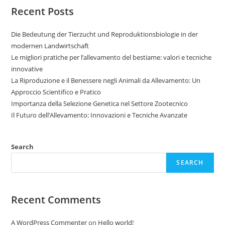
Recent Posts
Die Bedeutung der Tierzucht und Reproduktionsbiologie in der
modernen Landwirtschaft
Le migliori pratiche per l’allevamento del bestiame: valori e tecniche
innovative
La Riproduzione e il Benessere negli Animali da Allevamento: Un
Approccio Scientifico e Pratico
Importanza della Selezione Genetica nel Settore Zootecnico
Il Futuro dell’Allevamento: Innovazioni e Tecniche Avanzate
Search
SEARCH
Recent Comments
A WordPress Commenter
on
Hello world!