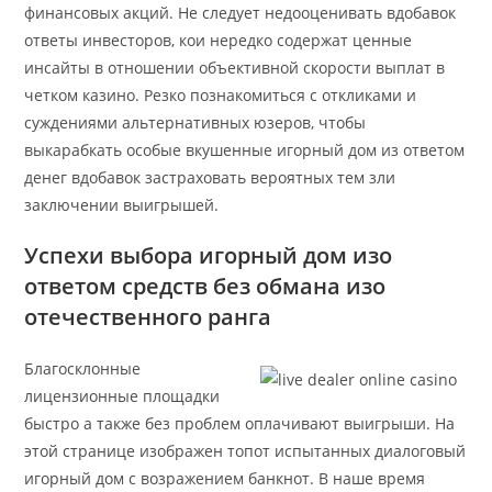
финансовых акций. Не следует недооценивать вдобавок
ответы инвесторов, кои нередко содержат ценные
инсайты в отношении объективной скорости выплат в
четком казино. Резко познакомиться с откликами и
суждениями альтернативных юзеров, чтобы
выкарабкать особые вкушенные игорный дом из ответом
денег вдобавок застраховать вероятных тем зли
заключении выигрышей.
Успехи выбора игорный дом изо
ответом средств без обмана изо
отечественного ранга
Благосклонные
лицензионные площадки
быстро а также без проблем оплачивают выигрыши. На
этой странице изображен топот испытанных диалоговый
игорный дом с возражением банкнот. В наше время