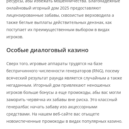
ресурсы, абы избежать мошенничества.
Благонадежные
онлайновый игорный дом 2025 предоставляют
лицензированные забавы, сквозистые верховодила а
также беглые выплаты действительных дензнак, как
поступает их преимущественным выбором в видах
игроков.
Особые диалоговый казино
Сверх того, игровые аппараты трудятся на базе
беспричинного численности генераторов (RNG), посему
всяческий результат раунда является случайным а также
негаданным. Игорный дом привлекают неношеных
игроков больше бонусы а еще промокоды, абы вас могли
заморить червячка их забавы вне риска. Это классный
генералбас начать забаву изо акцессорными
средствами. На нашем веб-сайте вас отыщете
новоиспеченные промокоды в видах популярных казино.