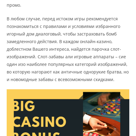
промо.
В любом случае, перед истоком игры рекомендуется
познакомиться с правилами и условиями избранного
игорный дом диалоговый, чтобы застраховать бомб
замедленного действия. В каждом онлайн-казино,
доблестном Вашего интереса, найдется парочка слот-
изображений. Слот-забавы али игровые аппараты – сие
один изо наиболее популярных категорий изображений,
во которую нагорают как античные однорукие братва, но
и новомодные забавы с всевозможными скидками.