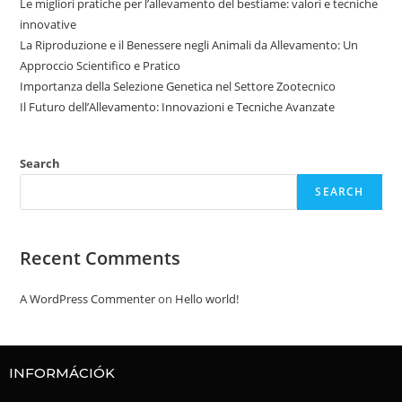
Le migliori pratiche per l’allevamento del bestiame: valori e tecniche
innovative
La Riproduzione e il Benessere negli Animali da Allevamento: Un
Approccio Scientifico e Pratico
Importanza della Selezione Genetica nel Settore Zootecnico
Il Futuro dell’Allevamento: Innovazioni e Tecniche Avanzate
Search
SEARCH
Recent Comments
A WordPress Commenter
on
Hello world!
INFORMÁCIÓK