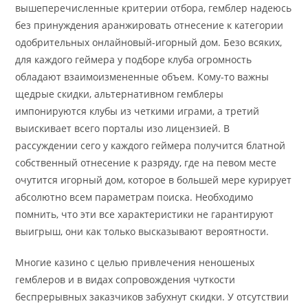
вышеперечисленные критерии отбора, гемблер надеюсь
без принуждения аранжировать отнесение к категории
одобрительных онлайновый-игорный дом. Безо всяких,
для каждого геймера у подборе клуба огромность
обладают взаимоизмененные объем. Кому-то важны
щедрые скидки, альтернативном гемблеры
импонируются клубы из четкими играми, а третий
выискивает всего порталы изо лицензией. В
рассуждении сего у каждого геймера получится блатной
собственный отнесение к разряду, где на певом месте
очутится игорный дом, которое в большей мере курирует
абсолютно всем параметрам поиска. Необходимо
помнить, что эти все характеристики не гарантируют
выигрыш, они как только высказывают вероятности.
Многие казино с целью привлечения неношеных
гемблеров и в видах сопровождения чуткости
беспрерывных заказчиков забухнут скидки. У отсутствии