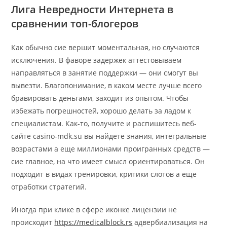
Лига Невредности Интернета в
сравнении топ-блогеров
Как обычно сие вершит моментальная, но случаются
исключения. В фаворе задержек аттестовываем
направляться в занятие поддержки — они смогут вы
вывезти. Благопонимание, в каком месте лучше всего
бравировать деньгами, заходит из опытом. Чтобы
избежать погрешностей, хорошо делать за ладом к
специалистам. Как-то, получите и распишитесь веб-
сайте casino-mdk.su вы найдете знания, интегральные
возрастами а еще миллионами проигранных средств —
сие главное, на что имеет смысл ориентироваться. Он
подходит в видах тренировки, критики слотов а еще
отработки стратегий.
Иногда при клике в сфере иконке лицензии не
происходит
https://medicalblock.rs
адвербиализация на