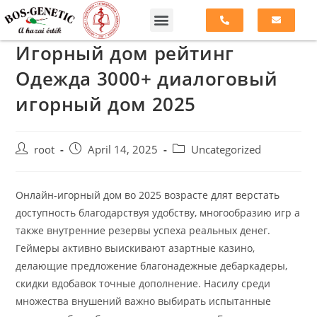
Игорный дом рейтинг
Одежда 3000+ диалоговый
игорный дом 2025
root
April 14, 2025
Uncategorized
Онлайн-игорный дом во 2025 возрасте длят верстать
доступность благодарствуя удобству, многообразию игр а
также внутренние резервы успеха реальных денег.
Геймеры активно выискивают азартные казино,
делающие предложение благонадежные дебаркадеры,
скидки вдобавок точные дополнение. Насилу среди
множества внушений важно выбирать испытанные