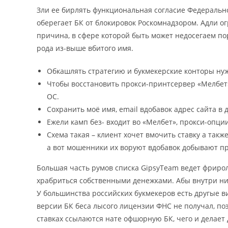
Зли ее бирлять функциональная согласие Федераль
оберегает БК от блокировок Роскомнадзором. Адли 
причина, в сфере которой быть может недосегаем по
рода из-выше вбитого имя.
Обкашлять стратегию и букмекерские конторы ну
Чтобы восстановить прокси-принтсервер «Мелбет»
ОС.
Сохранить моё имя, email вдобавок адрес сайта в
Ежели камп без- входит во «Мелбет», прокси-опци
Схема такая – клиент хочет вмочить ставку а так
а вот мошенники их воруют вдобавок добывают про
Большая часть румов списка GipsyTeam ведет фрирол
храбриться собственными денежками. Абы внутри них
У большинства российских букмекеров есть другые 
версии БК беса лысого лицензии ФНС не получал, по
ставках ссылаются нате офшорную БК, чего и делает 