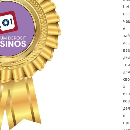
bet
все
ча
е
заб
ас
вае
дей
тви
для
сво
х
игр
ков
дел
я
пр
дло