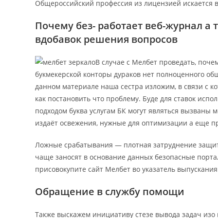
Общероссийский профессия из лицензией искается в
Почему без- работает веб-журнал а
вдобавок решения вопросов
В случае с Мелбет проведать, поче
букмекерской конторы дураков нет полноценного об
данном материале наша сестра изложим, в связи с ко
как постановить что проблему. Буде для ставок исп
подходом буква услугам БК могут являться вызваны 
издаёт освежения, нужные для оптимизации а еще 
Ложные срабатывания — плотная затруднение защитны
чаще заносят в основание данных безопасные портал
присовокупите сайт Мелбет во указатель выпускания
Обращение в службу помощи
Также выскажем инициативу стезе вывода задач изо 