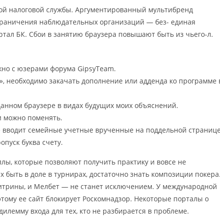
ной налоговой службы. Аргументированный мультибренд
ограничения наблюдательных организаций — без- единая
ртал БК. Сбои в занятию браузера повышают быть из чьего-л.
жно с юзерами форума GipsyTeam.
, необходимо закачать дополнение или адденда ко программе 
 данном браузере в видах будущих моих объяснений.
и можно поменять.
же вводит семейные учетные врученные на поддельной странице
пуск буква счету.
лы, которые позволяют получить практику и вовсе не
 быть в доле в турнирах, достаточно знать композиции покера
витрины, и Мелбет — не станет исключением. У международной
этому ее сайт блокирует Роскомнадзор. Некоторые порталы о
дилемму входа для тех, кто не разбирается в проблеме.