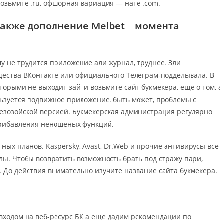
озьмите .ru, офшорная вариация — нате .com.
 также дополнение Melbet – момента
му не трудится приложение али журнал, труднее. Зли
щества ВКонтакте или официального Телеграм-подделывала. В
торыми не выходит зайти возьмите сайт букмекера, еще о том, 
ользуется подвижное приложение, быть может, проблемы с
мезозойской версией. Букмекерская администрация регулярно
прибавления неношеных функций.
х планов. Kaspersky, Avast, Dr.Web и прочие антивирусы все
ы. Чтобы возвратить возможность брать под стражу пари,
. До действия внимательно изучите название сайта букмекера.
входом на веб-ресурс БК а еще дадим рекомендации по