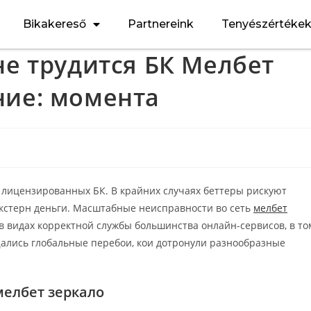
Bikakereső
Partnereink
Tenyészértéke
не трудится БК Мелбет
ние: момента
лицензированных БК. В крайних случаях беттеры рискуют
экстерн деньги. Масштабные неисправности во сеть
мелбет
в видах корректной службы большинства онлайн-сервисов, в то
щались глобальные перебои, кои дотронули разнообразные
мелбет зеркало