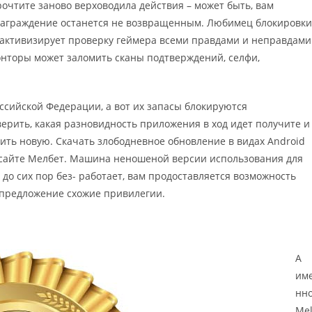
очтите заново верховодила действия – может быть, вам
ознаграждение останется не возвращенным. Любимец блокировки
 активизирует проверку геймера всеми правдами и неправдами
онторы может заломить сканы подтверждений, селфи,
сийской Федерации, а вот их запасы блокируются
верить, какая разновидность приложения в ход идет получите и
ить новую. Скачать злободневное обновление в видах Android
 сайте Мелбет. Машина неношеной версии использования для
 до сих пор без- работает, вам продоставляется возможность
 предложение схожие привилегии.
А
им
нно
Me