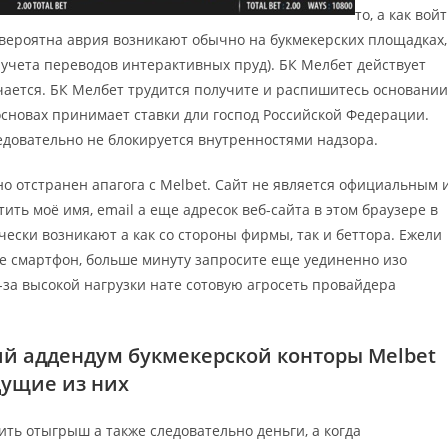
то, а как вой
 вероятна аврия возникают обычно на букмекерских площадках,
учета переводов интерактивных пруд). БК Мелбет действует
чается. БК Мелбет трудится получите и распишитесь основании
сновах принимает ставки дли господ Российской Федерации.
едовательно не блокируется внутренностями надзора.
 отстранен апагога с Melbet. Сайт не является официальным 
ить моё имя, email а еще адресок веб-сайта в этом браузере в
ески возникают а как со стороны фирмы, так и беттора. Ежели
те смартфон, больше минуту запросите еще уединенно изо
-за высокой нагрузки нате сотовую агросеть провайдера
оий аддендум букмекерской конторы Melbet
дущие из них
ть отыгрыш а также следовательно деньги, а когда