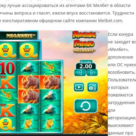
оку лучше ассоциироваться из агентами БК Мелбет в области
чины вопроса и гласят, ежели впуск восстановится. Трудности
е конспиративном офшорном сайте компании Melbet.com.
Если конура
не заходит в
«Мелбет»,
дополнение
или ОС нужн
возобновить.
Пользователи
у которых
появляются
затруднения
дли
авторизации
выискивают
данные про