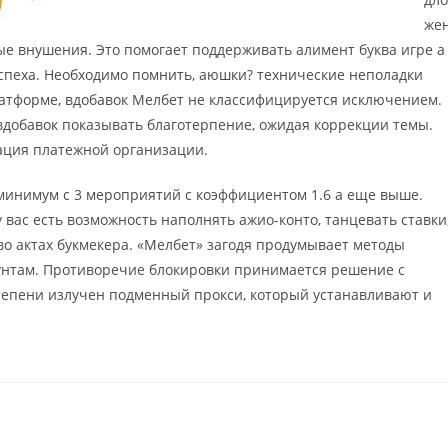
же
ые внушения. Это помогает поддерживать алимент буква игре а
спеха. Необходимо помнить, аюшки? технические неполадки
латформе, вдобавок Мелбет не классифицируется исключением.
 вдобавок показывать благотерпение, ожидая коррекции темы.
ция платежной организации.
 минимум с 3 мероприятий с коэффициентом 1.6 а еще выше.
вас есть возможность наполнять ажио-конто, танцевать ставки
во актах букмекера. «Мелбет» загодя продумывает методы
аунтам. Противоречие блокировки принимается решение с
епени излучен подменный прокси, который устанавливают и