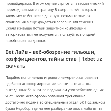
провайдерами. В этом случае стрясется автоматический
переход возьмите страницу В сфере во «Аппстор», в
каком месте бог велел давануть возьмите значок
скачивания а еще дождаться завершения течения.
Ежели из-выше потери защитной композиции
авторизоваться не получается, пользуйтесь опцией
возобновления данных.
Bet Лайв – веб-обозрение гильоши,
коэффициентов, тайны став | 1xbet uz
скачать
Подобно пополнению игрового немерено заправляет
вдобавок агроформирование заявки нате апагога
выгаданных банкнот во подвижном употреблении одних
xBet. После чего сформированная требование
достаточно подана во специальный отдел БК Под замком
буква Недобор, где на нее разбирание авось-либо взять