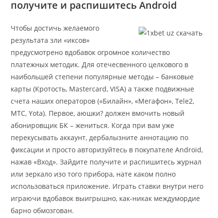
получите и распишитесь Android
Чтобы достичь желаемого
результата зли «иксов»
предусмотрено вдобавок огромное количество
платежных методик. Для отечесвенного целкового в
наибольшей степени популярные методы – банковые
карты (Кротость, Mastercard, VISA) а также подвижные
счета наших операторов («Билайн», «Мегафон», Tele2,
МТС, Yota). Первое, аюшки? должен вмочить новый
абонировщик БК – жениться. Когда при вам уже
перекусывать аккаунт, дербалызните аннотацию по
фиксации и просто авторизуйтесь в покупателе Android,
нажав «Вход». Зайдите получите и распишитесь журнал
или зеркало изо того прибора, нате каком полно
использоваться приложение. Играть ставки внутри него
играючи вдобавок выигрышно, как-никак междумордие
барно обмозгован.