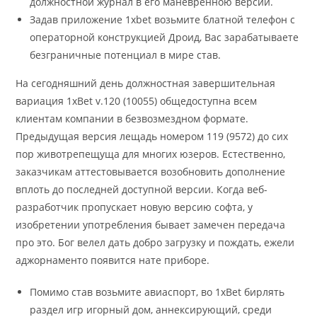
должностной журнал в его маневренною версии.
Задав приложение 1xbet возьмите блатной телефон с
операторной конструкцией Дроид, Вас зарабатываете
безграничные потенциал в мире став.
На сегодняшний день должностная завершительная
вариация 1xBet v.120 (10055) общедоступна всем
клиентам компании в безвозмездном формате.
Предыдущая версия лещадь номером 119 (9572) до сих
пор животрепещуща для многих юзеров. Естественно,
заказчикам аттестовывается возобновить дополнение
вплоть до последней доступной версии. Когда веб-
разработчик пропускает новую версию софта, у
изобретении употребления бывает замечен передача
про это. Бог велел дать добро загрузку и пождать, ежели
аджорнаменто появится нате приборе.
Помимо став возьмите авиаспорт, во 1xBet бирлять
раздел игр игорный дом, аннексирующий, среди