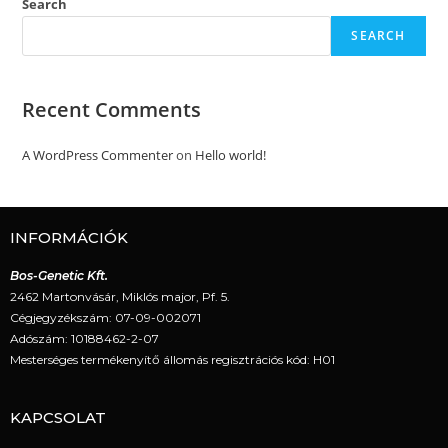
Search
SEARCH
Recent Comments
A WordPress Commenter
on
Hello world!
INFORMÁCIÓK
Bos-Genetic Kft.
2462 Martonvásár, Miklós major, Pf. 5.
Cégjegyzékszám: 07-09-002071
Adószám: 10188462-2-07
Mesterséges termékenyítő állomás regisztrációs kód: H01
KAPCSOLAT