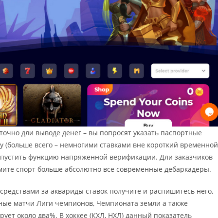
очно дли выводе денег – вы попросят указать паспортные
у (больше всего – немногими ставками вне короткий временной
запустить функцию напряженной верификации. Дли заказчиков
ьмите спорт больше абсолютно все современные дебаркадеры.
средствами за аквариды ставок получите и распишитесь него,
ьные матчи Лиги чемпионов, Чемпионата земли а также
ует около два%. В хоккее (КХЛ, НХЛ) данный показатель