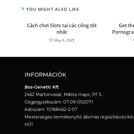
YOU MIGHT ALSO LIKE
Cách chơi Slots tại các cổng tốt
Get th
nhất
Pornograp
May 6, 2025
INFORMÁCIÓK
Bos-Genetic Kft.
2462 Martonvásár, Miklós major, Pf. 5.
Cégjegyzékszám: 07-09-002071
Adószám: 10188462-2-07
Mesterséges termékenyítő állomás regisztrációs kód
H01