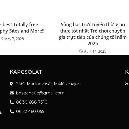
e best Totally free
Sòng bạc trực tuyến thời gian
hy Sites and More!!
thực tốt nhất Trò chơi chuyên
gia trực tiếp của chúng tôi năm
May 7, 2025
2025
April 14, 2025
KAPCSOLAT
K
2462 Martonvásár, Miklós major
bosgenetic@gmail.com
06 30 688 7310
06 22 460 055
: