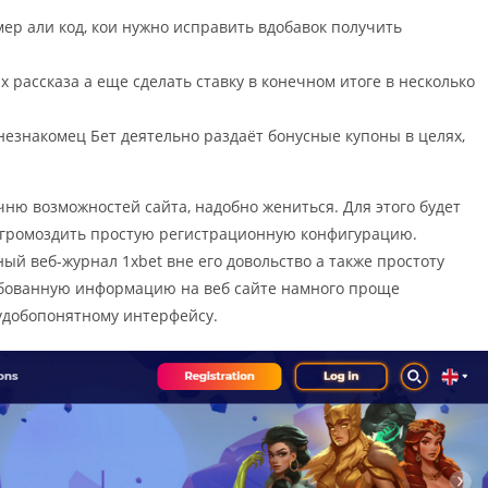
ер али код, кои нужно исправить вдобавок получить
ассказа а еще сделать ставку в конечном итоге в несколько
незнакомец Бет деятельно раздаёт бонусные купоны в целях,
чню возможностей сайта, надобно жениться. Для этого будет
загромоздить простую регистрационную конфигурацию.
 веб-журнал 1xbet вне его довольство а также простоту
бованную информацию на веб сайте намного проще
удобопонятному интерфейсу.