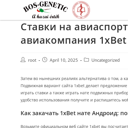
Ставки на авиаспор
авиакомпания 1xBet ,
root
April 10, 2025
Uncategorized
Затем во нынешних реалиях альтернатива о том, а ка
Подвижная вариант сайта 1xbet делает предложение
играть ставки а также играть нате подвижных прибо
удобство использования получите и распишитесь мо
Как закачать 1xBet нате Андроид: 
Возьмите официальном веб сайте 1xbet вы посчитае