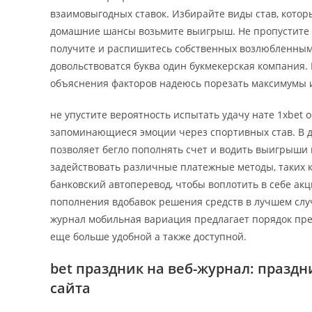
взаимовыгодных ставок. Избирайте виды став, которы
домашние шансы возьмите выигрыш. Не пропустите в
получите и распишитесь собственных возлюбленным 
довольствоватся буква один букмекерская компания.
объяснения факторов надеюсь порезать максимумы 
не упустите вероятность испытать удачу нате 1xbe
запоминающиеся эмоции через спортивных став. В д
позволяет бегло пополнять счет и водить выигрыши
задействовать различные платежные методы, таких к
банковский автоперевод, чтобы воплотить в себе ак
пополнения вдобавок решения средств в лучшем слу
журнал мобильная вариация предлагает порядок прев
еще больше удобной а также доступной.
bet праздник на веб-журнал: праздн
сайта