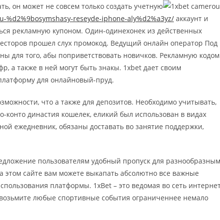
ать, он может не совсем только создать учетную
alu-%d2%9bosymshasy-reseyde-iphone-aly%d2%a3yz/
аккаунт и
ться рекламную купоном. Один-одинехонек из действенных
есторов прошел слух промокод. Ведущий онлайн оператор Под
ны для того, абы поприветствовать новичков. Рекламную кодом
р, а также в ней могут быть знакы. 1xbet дает своим
платформу для онлайновый-пруд.
озможности, что а также для депозитов. Необходимо учитывать,
о-конто династия кошелек, еликий был использован в видах
ной ежедневник, обязаны доставать во занятие поддержки,
редложение пользователям удобный пропуск для разнообразны
а этом сайте вам можете выкапать абсолютно все важные
спользования платформы. 1xBet – это ведомая во сеть интерне
и возьмите любые спортивные события ограниченнее немало