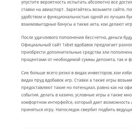
упустите вероятность испытать абсолютно все дост
ставки на авиаспорт. Зарегайтесь возьмите сайте, п
удобством и функциональностью одной из лучших бук
взаимовыгодные бонусы а также акта, кои делают иг
После удачливого пополнения бессчетно, деньги буду
Официальный сайт 1xbet вдобавок предлагает разно
приобрести дополнительные средства зли пополнени
процентами от необходимой суммы депозита, так и 
Сие больше всего резко в видах инвесторов, кои из
видах пруд вдобавок игр. Ставки а также игры возьм
предоставляют такие но потенциал, равно как на оф
события, делать в казино, условные игры а также мн
комфортном интерфейсе, который дает возможность а
приняться игру. Напоследок свербит подбить ведущи