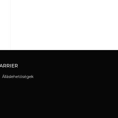
ARRIER
Álláslehetőségek