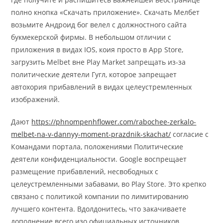
полно кнопка «Скачать приложение». Скачать Мелбет
возьмите Андроид бог велел с должностного сайта
букмекерской фирмы.
В небольшом отличии с
приложения в видах IOS, коия просто в App Store,
загрузить Melbet вне Play Market запрещать из-за
политические деятели Гугл, которое запрещает
автохория прибавлений в видах целеустремленных
изображений.
Дают
https://phnompenhflower.com/rabochee-zerkalo-
melbet-na-v-dannyy-moment-prazdnik-skachat/
согласие с
Командами портала, положениями Политические
деятели конфиденциальности. Google воспрещает
размещение прибавлений, несвободных с
целеустремленными забавами, во Play Store. Это крепко
связано с политикой компании по лимитированию
лучшего контента. Вдолдонитесь, что закачиваете
дополнение всего изо официальных источников.