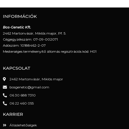
INFORMÁCIÓK
Bos-Genetic Kft.
2462 Martonvásár, Miklós major, Pf. 5.
Cégjegyzékszám: 07-09-002071
Adószám: 10188462-2-07
Mesterséges termékenyítő állomás regisztrációs kód: H01
KAPCSOLAT
2462 Martonvásár, Miklós major
bosgenetic@gmail.com
06 30 688 7310
06 22 460 055
KARRIER
Álláslehetőségek