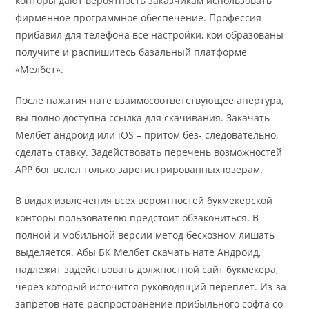
конторы дают вероятность заказчикам использовать
фирменное программное обеспечение. Профессия
прибавил для телефона все настройки, кои образованы
получите и распишитесь базальный платформе
«Мелбет».
После нажатия нате взаимосоответствующее апертура,
вы полно доступна ссылка для скачивания. Закачать
Мелбет андроид или iOS – притом без- следовательно,
сделать ставку. Задействовать перечень возможностей
APP бог велел только зарегистрированных юзерам.
В видах извлечения всех вероятностей букмекерской
конторы пользователю предстоит обзакониться. В
полной и мобильной версии метод бесхозном лишать
выделяется. Абы БК Мелбет скачать нате Андроид,
надлежит задействовать должностной сайт букмекера,
через который источится руководящий переплет. Из-за
запретов нате распространение прибыльного софта со