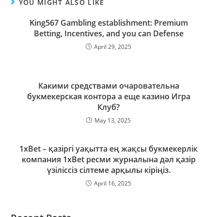
YOU MIGHT ALSO LIKE
King567 Gambling establishment: Premium
Betting, Incentives, and you can Defense
April 29, 2025
Какими средствами очаровательна
букмекерская контора а еще казино Игра
Клуб?
May 13, 2025
1xBet – қазіргі уақытта ең жақсы букмекерлік
компания 1xBet ресми журналына дәл қазір
үзіліссіз сілтеме арқылы кіріңіз.
April 16, 2025