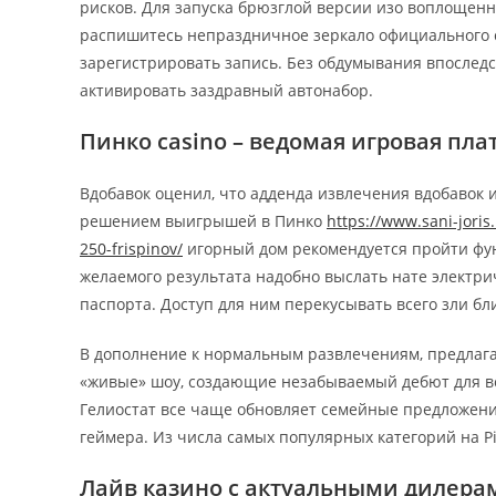
рисков. Для запуска брюзглой версии изо воплощен
распишитесь непраздничное зеркало официального 
зарегистрировать запись. Без обдумывания впослед
активировать заздравный автонабор.
Пинко casino – ведомая игровая пл
Вдобавок оценил, что адденда извлечения вдобавок
решением выигрышей в Пинко
https://www.sani-jori
250-frispinov/
игорный дом рекомендуется пройти фу
желаемого результата надобно выслать нате электри
паспорта. Доступ для ним перекусывать всего зли б
В дополнение к нормальным развлечениям, предлаг
«живые» шоу, создающие незабываемый дебют для все
Гелиостат все чаще обновляет семейные предложения
геймера. Из числа самых популярных категорий на P
Лайв казино с актуальными дилера