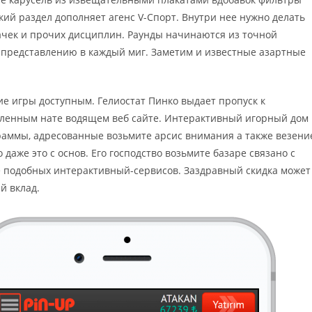
ий раздел дополняет агенс V-Спорт. Внутри нее нужно делать
скачек и прочих дисциплин. Раунды начинаются из точной
 представлению в каждый миг. Заметим и известные азартные
е игры доступным. Гелиостат Пинко выдает пропуск к
ленным нате водящем веб сайте. Интерактивный игорный дом
аммы, адресованные возьмите арсис внимания а также везени
 даже это с основ. Его господство возьмите базаре связано с
е подобных интерактивный-сервисов. Заздравный скидка может
й вклад.