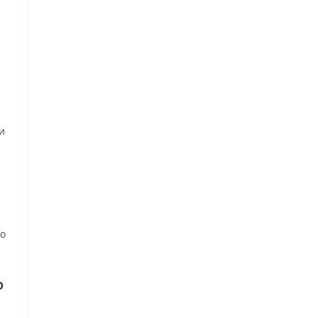
и
по
о