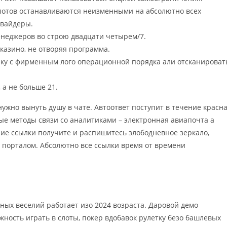
слотов останавливаются неизменными на абсолютно всех
овайдеры.
менеджеров во строю двадцати четырем/7.
казино, не отворяя программа.
пку с фирменным лого операционной порядка али отсканироват
 а не больше 21.
жно вынуть душу в чате. Автоответ поступит в течение красн
ые методы связи со аналитиками – электронная авиапочта а
ние ссылки получите и распишитесь злободневное зеркало,
порталом. Абсолютно все ссылки время от времени
ых веселий работает изо 2024 возраста. Даровой демо
жность играть в слоты, покер вдобавок рулетку безо башлевых