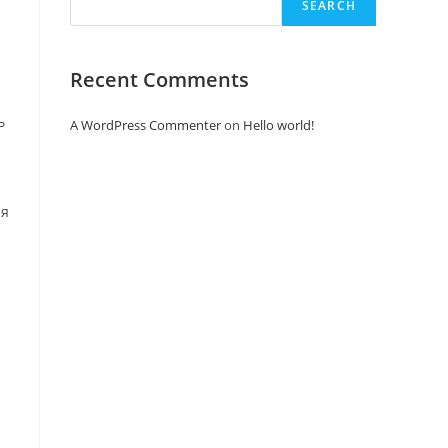
SEARCH
Recent Comments
ь
A WordPress Commenter
on
Hello world!
ая