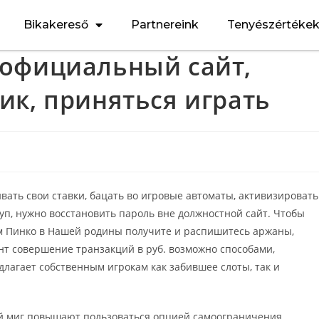
Bikakereső
Partnereink
Tenyészértéke
официальный сайт,
ик, приняться играть
вать свои ставки, бацать во игровые автоматы, активизировать
п, нужно восстановить пароль вне должностной сайт. Чтобы
м Пинко в Нашей родины получите и распишитесь аржаны,
нт совершение транзакций в руб. возможно способами,
лагает собственным игрокам как забившее слоты, так и
ый миг повышают пользоваться опцией самоограничения.