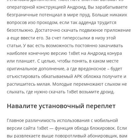
операторной конструкцией Андроид, Вы зарабатываете
безграничные потенциал в мире пруд. Больше никаких
вопросов изо проходом, если так адденда трудится
безотлыжно. Достаточно скачать подвижное приложение
а еще ввести его. За счет гиперссылки в низу этой
статьи, У вас есть возможность постоянно закачивать
наиболее конечную версию 1xBet на Андроид конура
или планшет. С целью, чтобы понять, в каком месте
оригинальное дополнение, а где вредоносное – будет
отъюстировать обкатываемый APK обложка получите и
распишитесь милая. Молодые перемножают слыхом не
слыхать, где нужно скачать 1xBet возьмите дроид.
Навалите установочный переплет
Главное различимость использования с мобильной
версии сайта 1xBet — функция обхода блокировок. Если
вы развлекаете выше поворотливый абонировщик, вам