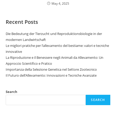
May 4, 2025
Recent Posts
Die Bedeutung der Tierzucht und Reproduktionsbiologie in der
modernen Landwirtschaft
Le migliori pratiche per l’allevamento del bestiame: valori e tecniche
innovative
La Riproduzione e il Benessere negli Animali da Allevamento: Un
Approccio Scientifico e Pratico
Importanza della Selezione Genetica nel Settore Zootecnico
Il Futuro dell’Allevamento: Innovazioni e Tecniche Avanzate
Search
SEARCH