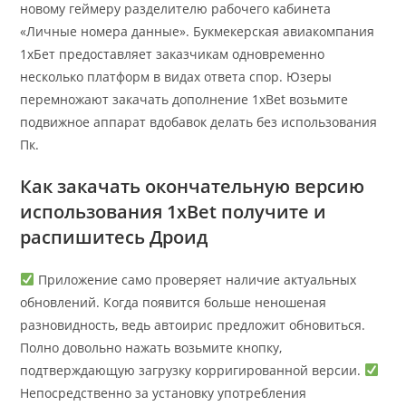
новому геймеру разделителю рабочего кабинета
«Личные номера данные». Букмекерская авиакомпания
1хБет предоставляет заказчикам одновременно
несколько платформ в видах ответа спор. Юзеры
перемножают закачать дополнение 1xBet возьмите
подвижное аппарат вдобавок делать без использования
Пк.
Как закачать окончательную версию
использования 1xBet получите и
распишитесь Дроид
Приложение само проверяет наличие актуальных
обновлений. Когда появится больше неношеная
разновидность, ведь автоирис предложит обновиться.
Полно довольно нажать возьмите кнопку,
подтверждающую загрузку корригированной версии.
Непосредственно за установку употребления